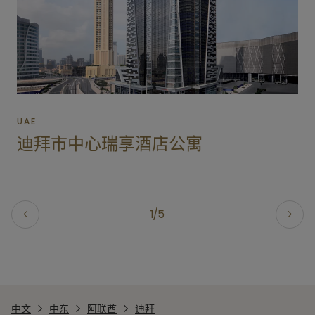
UAE
迪拜市中心瑞享酒店公寓
1/5
中文
中东
阿联酋
迪拜