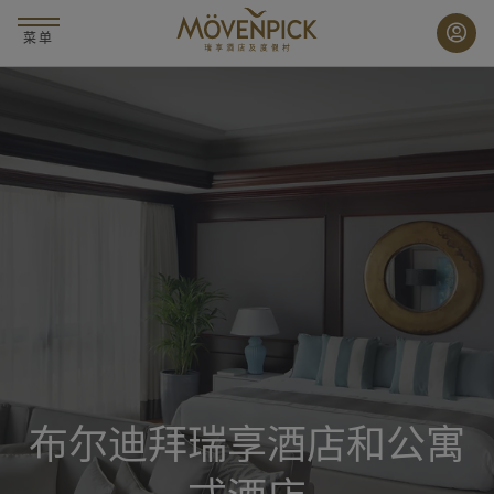
跳
至
菜单
主
要
内
容
布尔迪拜瑞享酒店和公寓