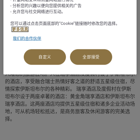
- 分析您的兴趣以便向您提供相关的广告
关于
- 允许您与社交网络进行互动。
您可以通过点击页面底部的“Cookie”链接随时修改您的选择。
土耳其城市伊斯坦布尔位于博斯普鲁斯海峡沿岸，融合了欧
更多信息
洲文化与亚洲文化。这座活力四射的城市受各种文化影响，
我们的合作伙伴
是东西方交汇之所。伊斯坦布尔拥有博物馆、艺术馆以及拜
占庭式教堂和宫殿等标志性建筑瑰宝，正是这些建筑与街道
自定义
全部接受
让我们有机会探索这座城市的丰厚历史。 热闹的夜生活、
繁华的市场和无与伦比的美食传统使伊斯坦布尔成为真正令
人难忘的旅游胜地。入住瑞享酒店及度假村设于伊斯坦布尔
的酒店，享受融合瑞士热情好客之道的舒适五星级住宿，尽
情探索伊斯坦布尔的各种精彩。 瑞享酒店及度假村在伊斯
坦布尔设于两座卓著的酒店：黄金角瑞享酒店和伊斯坦布尔
瑞享酒店。这两座酒店均提供五星级住宿和诸多企业活动场
地，可从机场轻松抵达，是商务旅客及休闲游客的完美选
择。