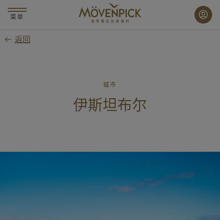
跳
至
菜单
主
返回
要
内
容
城市
伊斯坦布尔