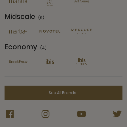
Midscale
(6)
6 Partners
Economy
(4)
4 Partners
See All Brands