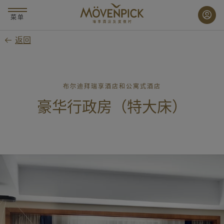
跳
至
菜单
主
返回
要
内
容
布尔迪拜瑞享酒店和公寓式酒店
豪华行政房（特大床）