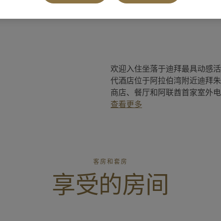
欢迎入住坐落于迪拜最具动感活
代酒店位于阿拉伯湾附近迪拜朱美拉
商店、餐厅和阿联酋首家室外电影院
查看更多
客房和套房
享受的房间