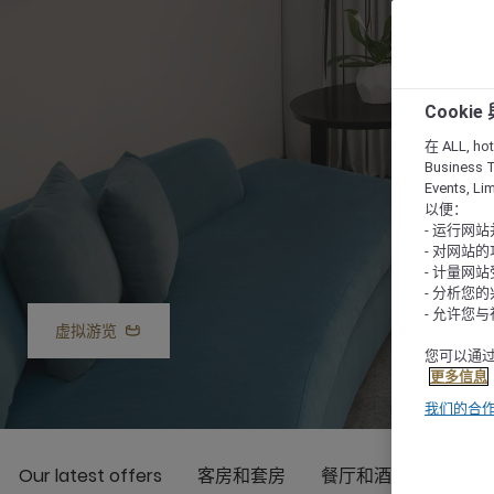
Cooki
在 ALL, hote
Business T
Events, L
以便：
- 运行网
- 对网站
- 计量网
- 分析您
- 允许您
虚拟游览
您可以通过
更多信息
我们的合
Our latest offers
客房和套房
餐厅和酒吧
设施