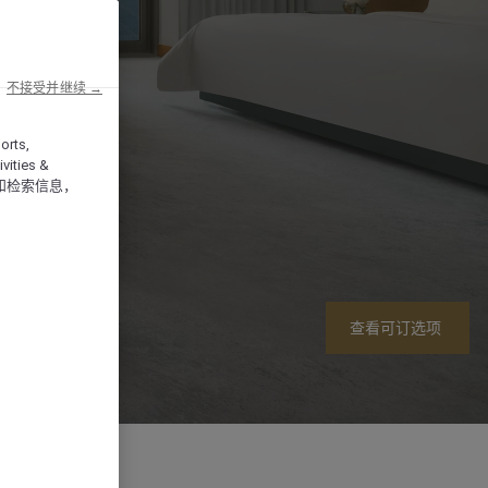
不接受并继续 →
orts,
vities &
和检索信息，
查看可订选项