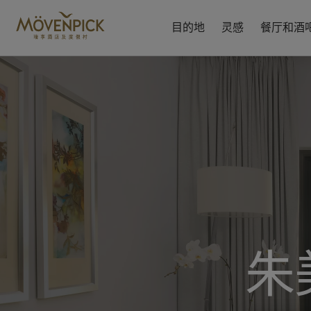
跳
至
目的地
灵感
餐厅和酒
主
要
内
容
朱