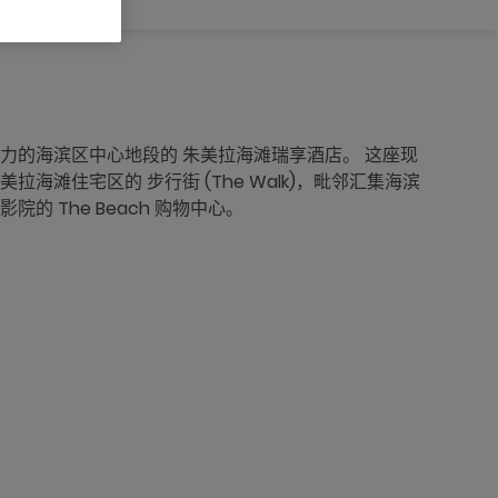
力的海滨区中心地段的 朱美拉海滩瑞享酒店。 这座现
海滩住宅区的 步行街 (The Walk)，毗邻汇集海滨
的 The Beach 购物中心。