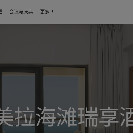
吧
会议与庆典
更多
美拉海滩瑞享