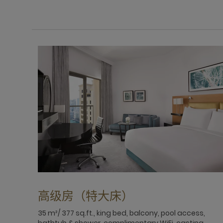
高级房（特大床）
35 m²/ 377 sq.ft., king bed, balcony, pool access,
bathtub & shower, complimentary WiFi, casting