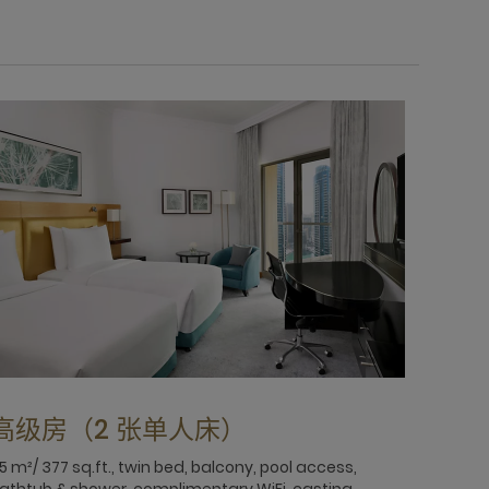
高级房（2 张单人床）
5 m²/ 377 sq.ft., twin bed, balcony, pool access,
athtub & shower, complimentary WiFi, casting