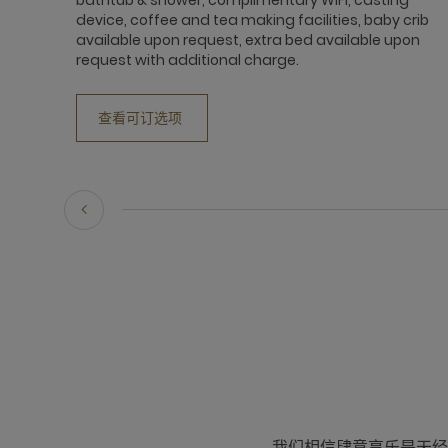
device, coffee and tea making facilities, baby crib
available upon request, extra bed available upon
request with additional charge.
查看可订选项
我们相信肆意享乐是天经