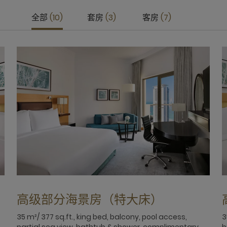
全部
10
套房
3
客房
7
高级部分海景房（特大床）
35 m²/ 377 sq.ft., king bed, balcony, pool access,
3
partial sea view, bathtub & shower, complimentary
b