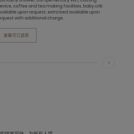
evice, coffee and tea making facilities, baby crib
vailable upon request, extra bed available upon
equest with additional charge.
查看可订选项
的瑞享风味，为所有人提