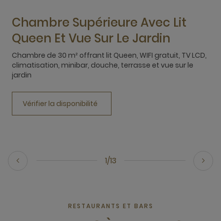
Chambre Supérieure Avec Lit
Queen Et Vue Sur Le Jardin
Chambre de 30 m² offrant lit Queen, WIFI gratuit, TV LCD,
C
climatisation, minibar, douche, terrasse et vue sur le
L
jardin
l
Vérifier la disponibilité
1/13
RESTAURANTS ET BARS