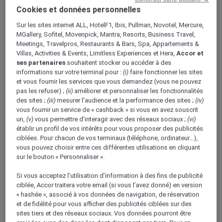
Cookies et données personnelles
Sur les sites internet ALL, HotelF1, Ibis, Pullman, Novotel, Mercure,
MGallery, Sofitel, Movenpick, Mantra, Resorts, Business Travel,
Meetings, Travelpros, Restaurants & Bars, Spa, Appartements &
Villas, Activities & Events, Limitless Experiences et Hera,
Accor et
ses partenaires
souhaitent stocker ou accéder à des
informations sur votre terminal pour :
(i)
faire fonctionner les sites
et vous fournir les services que vous demandez (vous ne pouvez
ÉGYPTE
pas les refuser) ;
(ii)
améliorer et personnaliser les fonctionnalités
Mövenpick Aswan
des sites ;
(iii)
mesurer l'audience et la performance des sites ;
(iv)
vous fournir un service de « cashback » si vous en avez souscrit
un,
(v)
vous permettre d'interagir avec des réseaux sociaux ;
(vi)
établir un profil de vos intérêts pour vous proposer des publicités
ciblées. Pour chacun de vos terminaux (téléphone, ordinateur…),
1/7
vous pouvez choisir entre ces différentes utilisations en cliquant
sur le bouton « Personnaliser ».
Si vous acceptez l’utilisation d’information à des fins de publicité
ciblée, Accor traitera votre email (si vous l’avez donné) en version
CHAMBRES
« hashée », associé à vos données de navigation, de réservation
et de fidélité pour vous afficher des publicités ciblées sur des
DES CHAMBRES
sites tiers et des réseaux sociaux. Vos données pourront être