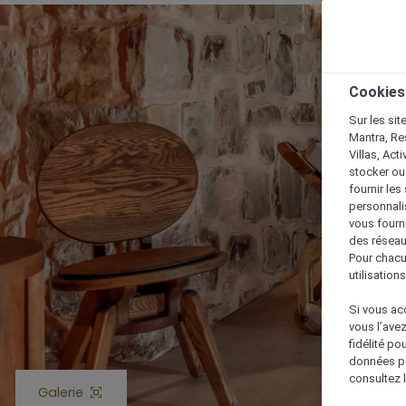
Cookies
Sur les sit
Mantra, Re
Villas, Act
stocker ou
fournir le
personnalis
vous fourn
des réseau
Pour chacu
utilisation
Si vous acc
vous l’ave
fidélité po
données po
consultez l
Galerie
Bouton Ouvrir Galerie