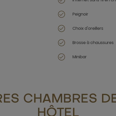
Peignoir
Choix d'oreillers
Brosse à chaussures
Minibar
RES CHAMBRES DE
HÔTEL