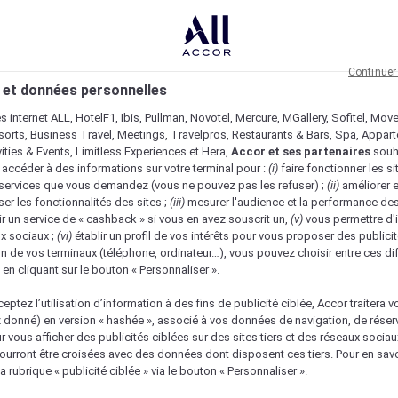
Continuer
 et données personnelles
es internet ALL, HotelF1, Ibis, Pullman, Novotel, Mercure, MGallery, Sofitel, Mov
sorts, Business Travel, Meetings, Travelpros, Restaurants & Bars, Spa, Appar
ivities & Events, Limitless Experiences et Hera,
Accor et ses partenaires
souh
 accéder à des informations sur votre terminal pour :
(i)
faire fonctionner les si
s services que vous demandez (vous ne pouvez pas les refuser) ;
(ii)
améliorer e
er les fonctionnalités des sites ;
(iii)
mesurer l'audience et la performance des
ir un service de « cashback » si vous en avez souscrit un,
(v)
vous permettre d'i
x sociaux ;
(vi)
établir un profil de vos intérêts pour vous proposer des publicit
n de vos terminaux (téléphone, ordinateur…), vous pouvez choisir entre ces di
s en cliquant sur le bouton « Personnaliser ».
eptez l’utilisation d’information à des fins de publicité ciblée, Accor traitera vo
z donné) en version « hashée », associé à vos données de navigation, de réser
ur vous afficher des publicités ciblées sur des sites tiers et des réseaux socia
urront être croisées avec des données dont disposent ces tiers. Pour en savo
a rubrique « publicité ciblée » via le bouton « Personnaliser ».