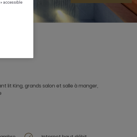
 » accessible
 x
nt lit King, grands salon et salle à manger,
e
chambre
Internet haut débit