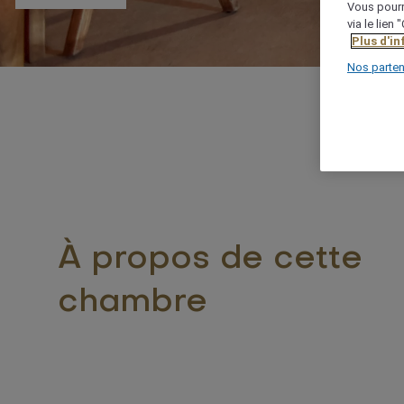
Vous pourr
via le lien
Plus d'i
Nos parten
À propos de cette
chambre