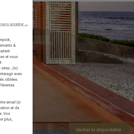
 sans accepter →
enpick,
tements &
aitent
tes et vous
t
 sites ;
(iv)
nteragir avec
és ciblées.
fférentes
tre email (si
vation et de
ux. Vos
ir plus,
Vérifier la disponibilité