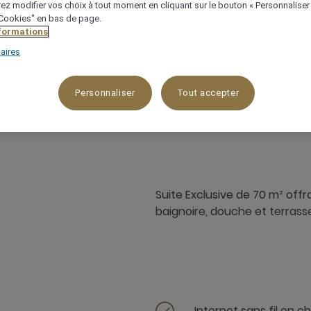
ez modifier vos choix à tout moment en cliquant sur le bouton « Personnaliser
 "Cookies" en bas de page.
nformations
aires
92 m²
Vue sur l'océan/la mer
3
Personnaliser
Tout accepter
Suite Exclusive de 70 m² offra
baignoire, douche et terrass
Internet sans fil en 