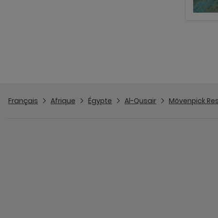
Français
Afrique
Égypte
Al-Qusair
Mövenpick Reso