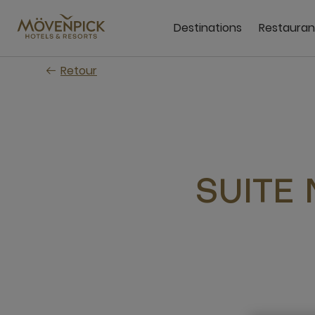
Passer
au
Destinations
Restauran
contenu
principal
Retour
SUITE