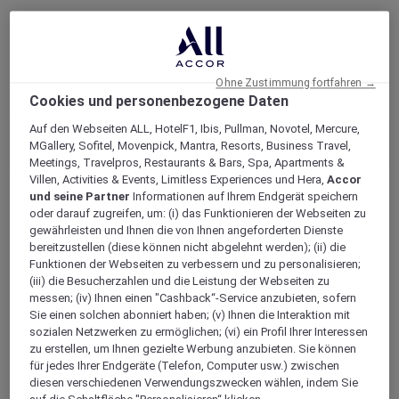
Kinder von 7 bis 12 Jahren erhalten 50%
Ermässigung in Restaurants
Ohne Zustimmung fortfahren →
Cookies und personenbezogene Daten
Auf den Webseiten ALL, HotelF1, Ibis, Pullman, Novotel, Mercure,
Filter
14 Hotels
MGallery, Sofitel, Movenpick, Mantra, Resorts, Business Travel,
Meetings, Travelpros, Restaurants & Bars, Spa, Apartments &
Villen, Activities & Events, Limitless Experiences und Hera,
Accor
und seine Partner
Informationen auf Ihrem Endgerät speichern
oder darauf zugreifen, um: (i) das Funktionieren der Webseiten zu
gewährleisten und Ihnen die von Ihnen angeforderten Dienste
bereitzustellen (diese können nicht abgelehnt werden); (ii) die
Funktionen der Webseiten zu verbessern und zu personalisieren;
(iii) die Besucherzahlen und die Leistung der Webseiten zu
messen; (iv) Ihnen einen "Cashback“-Service anzubieten, sofern
Sie einen solchen abonniert haben; (v) Ihnen die Interaktion mit
sozialen Netzwerken zu ermöglichen; (vi) ein Profil Ihrer Interessen
zu erstellen, um Ihnen gezielte Werbung anzubieten. Sie können
für jedes Ihrer Endgeräte (Telefon, Computer usw.) zwischen
diesen verschiedenen Verwendungszwecken wählen, indem Sie