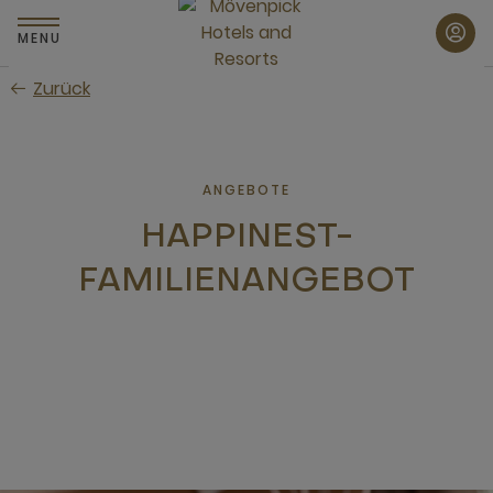
Zum
Hauptinhalt
MENU
wechseln
Zurück
ANGEBOTE
HAPPINEST-
FAMILIENANGEBOT
neues Fenster