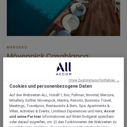
MAROKKO
Mövenpick Casablanca
Ohne Zustimmung fortfahren →
1/2
Cookies und personenbezogene Daten
Auf den Webseiten ALL, HotelF1, Ibis, Pullman, Novotel, Mercure,
MGallery, Sofitel, Movenpick, Mantra, Resorts, Business Travel,
Meetings, Travelpros, Restaurants & Bars, Spa, Apartments &
Mövenpick Mansour
Villen, Activities & Events, Limitless Experiences und Hera,
Accor
und seine Partner
Informationen auf Ihrem Endgerät speichern
Eddahbi Marrakech, die
oder darauf zugreifen, um: (i) das Funktionieren der Webseiten zu