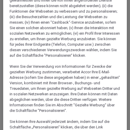
gewährleisten und Ihnen die von Ihnen angeforderten Dienste
triumphale Oase
bereitzustellen (diese können nicht abgelehnt werden); (ii) die
Funktionen der Webseiten zu verbessern und zu personalisieren;
(iii) die Besucherzahlen und die Leistung der Webseiten zu
Besuchen Sie den Djemaa el Fna-Markt und
messen; (iv) Ihnen einen "Cashback“-Service anzubieten, sofern
schlendern Sie durch die Medina-Altstadt mit ihren
Sie einen solchen abonniert haben; (v) Ihnen die Interaktion mit
sozialen Netzwerken zu ermöglichen; (vi) ein Profil Ihrer Interessen
Souks. Das Mövenpick Hotel Mansour Eddahbi
zu erstellen, um Ihnen gezielte Werbung anzubieten. Sie können
Marrakech heisst alle Besucher der beeindruckenden
für jedes Ihrer Endgeräte (Telefon, Computer usw.) zwischen
Roten Stadt herzlich willkommen. Unser nur wenige
diesen verschiedenen Verwendungszwecken wählen, indem Sie
auf die Schaltfläche "Personalisieren“ klicken.
Minuten von der dynamischen Altstadt im Zentrum
des Stadtteils L'Hivernage entferntes 5-Sterne-Hotel
Wenn Sie der Verwendung von Informationen für Zwecke der
verfügt über
gezielten Werbung zustimmen, verarbeitet Accor Ihre E-Mail-
Mehr anzeigen
Adresse (sofern Sie diese angegeben haben) in einer „gehashten“
Version, kombiniert mit Ihren Browser-, Buchungs- und
Treuedaten, um Ihnen gezielte Werbung auf Webseiten Dritter und
in sozialen Netzwerken anzuzeigen. Ihre Daten können mit Daten
abgeglichen werden, über die diese Dritten verfügen. Weitere
ZIMMER
Informationen finden Sie im Abschnitt "Gezielte Werbung“ über
die Schaltfläche "Personalisieren“.
EIN GEMACH ZUM
Sie können Ihre Auswahl jederzeit ändern, indem Sie auf die
GENIESSEN
Schaltfläche „Personalisieren“ klicken, die über den Link