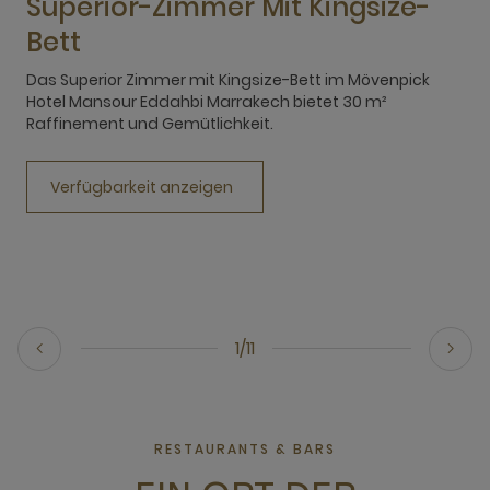
Superior-Zimmer Mit Kingsize-
Bett
D
H
Das Superior Zimmer mit Kingsize-Bett im Mövenpick
R
Hotel Mansour Eddahbi Marrakech bietet 30 m²
Raffinement und Gemütlichkeit.
Verfügbarkeit anzeigen
1/11
RESTAURANTS & BARS