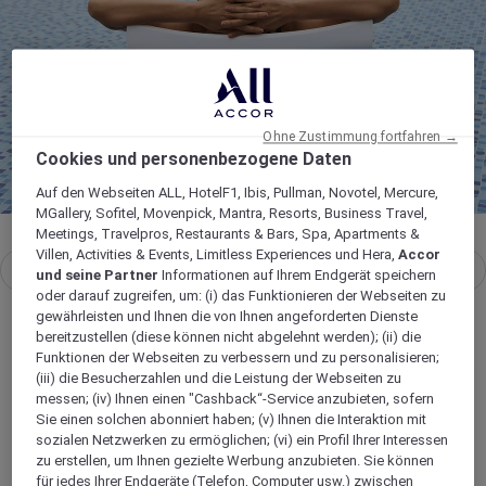
Wiedergabe
Ohne Zustimmung fortfahren →
Cookies und personenbezogene Daten
Auf den Webseiten ALL, HotelF1, Ibis, Pullman, Novotel, Mercure,
MGallery, Sofitel, Movenpick, Mantra, Resorts, Business Travel,
Meetings, Travelpros, Restaurants & Bars, Spa, Apartments &
Villen, Activities & Events, Limitless Experiences und Hera,
Accor
1 / 3
Letzte Folie
Nächste Folie
und seine Partner
Informationen auf Ihrem Endgerät speichern
oder darauf zugreifen, um: (i) das Funktionieren der Webseiten zu
gewährleisten und Ihnen die von Ihnen angeforderten Dienste
bereitzustellen (diese können nicht abgelehnt werden); (ii) die
Funktionen der Webseiten zu verbessern und zu personalisieren;
(iii) die Besucherzahlen und die Leistung der Webseiten zu
Filter
7 Hotels
messen; (iv) Ihnen einen "Cashback“-Service anzubieten, sofern
Sie einen solchen abonniert haben; (v) Ihnen die Interaktion mit
sozialen Netzwerken zu ermöglichen; (vi) ein Profil Ihrer Interessen
zu erstellen, um Ihnen gezielte Werbung anzubieten. Sie können
für jedes Ihrer Endgeräte (Telefon, Computer usw.) zwischen