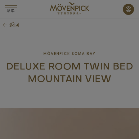
跳
至
菜单
主
返回
要
内
容
MÖVENPICK SOMA BAY
DELUXE ROOM TWIN BED
MOUNTAIN VIEW