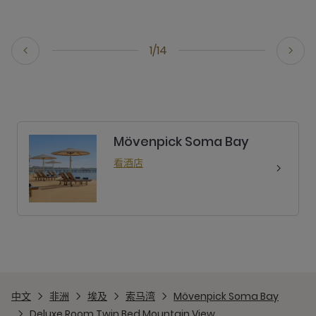
1/14
Mövenpick Soma Bay
看酒店
中文
非洲
埃及
索马湾
Mövenpick Soma Bay
Deluxe Room Twin Bed Mountain View