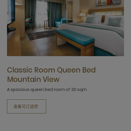
Classic Room Queen Bed
Mountain View
A spacious queen bed room of 30 sqm
A
查看可订选项