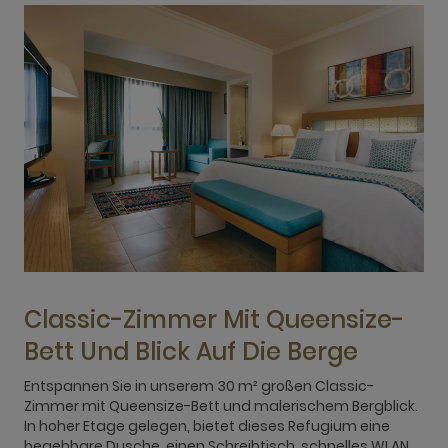
Classic-Zimmer Mit Queensize-
Bett Und Blick Auf Die Berge
Entspannen Sie in unserem 30 m² großen Classic-
G
Zimmer mit Queensize-Bett und malerischem Bergblick.
Z
In hoher Etage gelegen, bietet dieses Refugium eine
h
begehbare Dusche, einen Schreibtisch, schnelles WLAN,
M