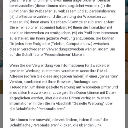
gewährleisten und Ihnen die von Ihnen angeforderten Dienste
bereitzustellen (diese können nicht abgelehnt werden); (ii) die
Funktionen der Webseiten zu verbessern und zu personalisieren;
(iii) die Besucherzahlen und die Leistung der Webseiten zu
messen; (iv) Ihnen einen "Cashback“-Service anzubieten, sofern
Sie einen solchen abonniert haben; (v) Ihnen die Interaktion mit
sozialen Netzwerken zu ermöglichen; (vi) ein Profil Ihrer Interessen
zu erstellen, um Ihnen gezielte Werbung anzubieten. Sie können
für jedes Ihrer Endgeräte (Telefon, Computer usw.) zwischen
diesen verschiedenen Verwendungszwecken wählen, indem Sie
auf die Schaltfläche "Personalisieren“ klicken.
Wenn Sie der Verwendung von Informationen für Zwecke der
gezielten Werbung zustimmen, verarbeitet Accor Ihre E-Mail-
Adresse (sofern Sie diese angegeben haben) in einer „gehashten“
Version, kombiniert mit Ihren Browser-, Buchungs- und
Verfügbarkeit anzeigen
Treuedaten, um Ihnen gezielte Werbung auf Webseiten Dritter und
in sozialen Netzwerken anzuzeigen. Ihre Daten können mit Daten
abgeglichen werden, über die diese Dritten verfügen. Weitere
Informationen finden Sie im Abschnitt "Gezielte Werbung“ über
die Schaltfläche "Personalisieren“.
40 m²
Sie können Ihre Auswahl jederzeit ändern, indem Sie auf die
Schaltfläche „Personalisieren“ klicken, die über den Link