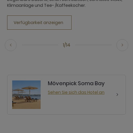
Klimaanlage und Tee- /Kaffeekocher.
e
Verfügbarkeit anzeigen
1/14
Mövenpick Soma Bay
Sehen Sie sich das Hotel an