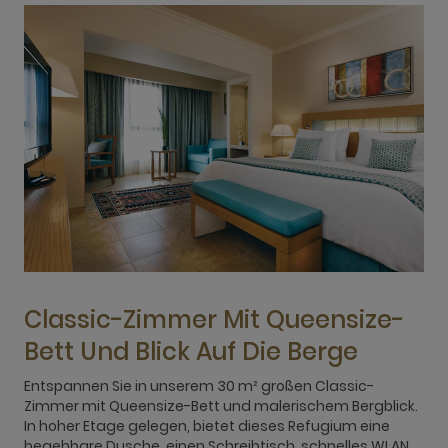
Classic-Zimmer Mit Queensize-
Bett Und Blick Auf Die Berge
Entspannen Sie in unserem 30 m² großen Classic-
G
Zimmer mit Queensize-Bett und malerischem Bergblick.
Z
In hoher Etage gelegen, bietet dieses Refugium eine
h
begehbare Dusche, einen Schreibtisch, schnelles WLAN,
M