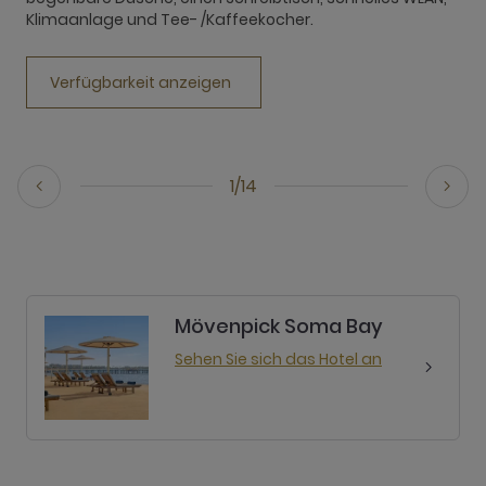
Klimaanlage und Tee- /Kaffeekocher.
e
Verfügbarkeit anzeigen
1/14
Mövenpick Soma Bay
Sehen Sie sich das Hotel an