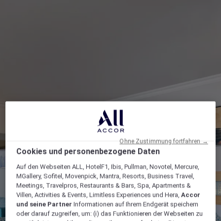
Ohne Zustimmung fortfahren →
Cookies und personenbezogene Daten
Auf den Webseiten ALL, HotelF1, Ibis, Pullman, Novotel, Mercure,
MGallery, Sofitel, Movenpick, Mantra, Resorts, Business Travel,
Meetings, Travelpros, Restaurants & Bars, Spa, Apartments &
Villen, Activities & Events, Limitless Experiences und Hera,
Accor
und seine Partner
Informationen auf Ihrem Endgerät speichern
oder darauf zugreifen, um: (i) das Funktionieren der Webseiten zu