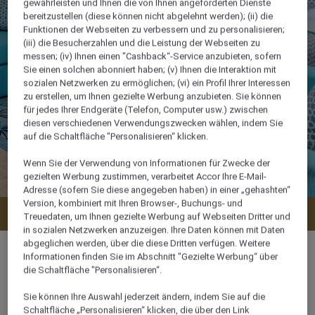
gewährleisten und Ihnen die von Ihnen angeforderten Dienste
bereitzustellen (diese können nicht abgelehnt werden); (ii) die
Funktionen der Webseiten zu verbessern und zu personalisieren;
(iii) die Besucherzahlen und die Leistung der Webseiten zu
messen; (iv) Ihnen einen "Cashback“-Service anzubieten, sofern
Sie einen solchen abonniert haben; (v) Ihnen die Interaktion mit
sozialen Netzwerken zu ermöglichen; (vi) ein Profil Ihrer Interessen
zu erstellen, um Ihnen gezielte Werbung anzubieten. Sie können
für jedes Ihrer Endgeräte (Telefon, Computer usw.) zwischen
diesen verschiedenen Verwendungszwecken wählen, indem Sie
auf die Schaltfläche "Personalisieren“ klicken.
Wenn Sie der Verwendung von Informationen für Zwecke der
gezielten Werbung zustimmen, verarbeitet Accor Ihre E-Mail-
Adresse (sofern Sie diese angegeben haben) in einer „gehashten“
Version, kombiniert mit Ihren Browser-, Buchungs- und
Verfügbarkeit anzeigen
Treuedaten, um Ihnen gezielte Werbung auf Webseiten Dritter und
in sozialen Netzwerken anzuzeigen. Ihre Daten können mit Daten
abgeglichen werden, über die diese Dritten verfügen. Weitere
Informationen finden Sie im Abschnitt "Gezielte Werbung“ über
die Schaltfläche "Personalisieren“.
105 m²
Sie können Ihre Auswahl jederzeit ändern, indem Sie auf die
Schaltfläche „Personalisieren“ klicken, die über den Link