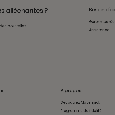
es alléchantes ?
Besoin d'ai
Gérer mes rés
 des nouvelles
Assistance
ns
À propos
Découvrez Mövenpick
Programme de fidélité