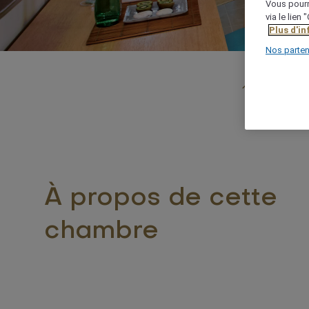
Vous pourr
via le lien
Plus d'i
Nos parten
105 m
À propos de cette
chambre