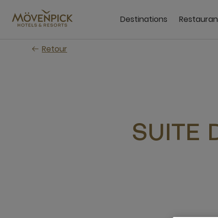
Passer
au
Destinations
Restauran
contenu
principal
Retour
SUITE 