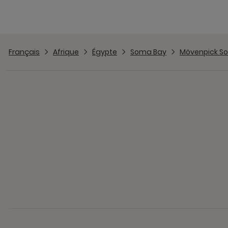
Français
Afrique
Égypte
Soma Bay
Mövenpick S