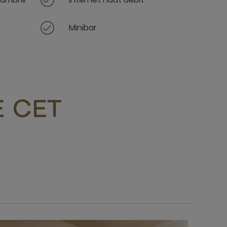
Minibar
 CET