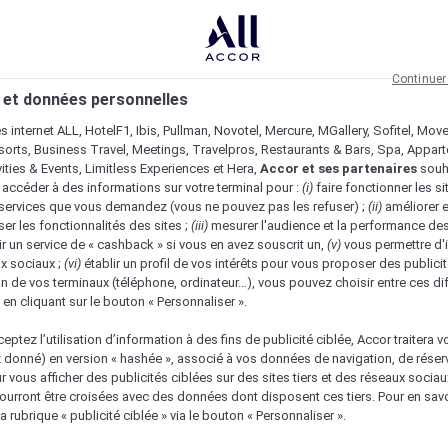
Continuer
 et données personnelles
es internet ALL, HotelF1, Ibis, Pullman, Novotel, Mercure, MGallery, Sofitel, Mov
sorts, Business Travel, Meetings, Travelpros, Restaurants & Bars, Spa, Appar
ivities & Events, Limitless Experiences et Hera,
Accor et ses partenaires
souh
 accéder à des informations sur votre terminal pour :
(i)
faire fonctionner les si
s services que vous demandez (vous ne pouvez pas les refuser) ;
(ii)
améliorer e
er les fonctionnalités des sites ;
(iii)
mesurer l'audience et la performance des
ir un service de « cashback » si vous en avez souscrit un,
(v)
vous permettre d'i
x sociaux ;
(vi)
établir un profil de vos intérêts pour vous proposer des publicit
n de vos terminaux (téléphone, ordinateur…), vous pouvez choisir entre ces di
s en cliquant sur le bouton « Personnaliser ».
eptez l’utilisation d’information à des fins de publicité ciblée, Accor traitera vo
z donné) en version « hashée », associé à vos données de navigation, de réser
ur vous afficher des publicités ciblées sur des sites tiers et des réseaux socia
urront être croisées avec des données dont disposent ces tiers. Pour en savo
a rubrique « publicité ciblée » via le bouton « Personnaliser ».
Vérifier la disponibilité