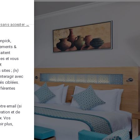
 sans accepter →
enpick,
tements &
aitent
tes et vous
t
 sites ;
(iv)
nteragir avec
és ciblées.
fférentes
tre email (si
vation et de
ux. Vos
ir plus,