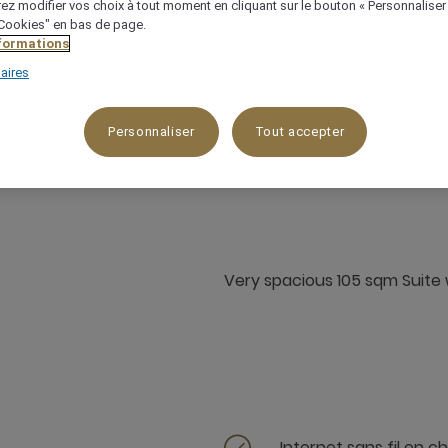
ez modifier vos choix à tout moment en cliquant sur le bouton « Personnaliser
 "Cookies" en bas de page.
nformations
aires
Personnaliser
Tout accepter
²
Vue sur l'océan/la mer,Vue sur la piscine
Very spacious 105 sqm Suite w
Internet sans fil en 