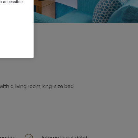
 » accessible
2 x
ith a living room, king-size bed
chambre
Internet haut débit