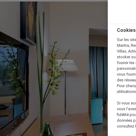
Cookies
Sur les sit
Mantra, Re
Villas, Act
stocker ou
fournir le
personnalis
vous fourn
des réseau
Pour chacu
utilisation
Si vous acc
vous l’ave
fidélité po
données po
consultez l