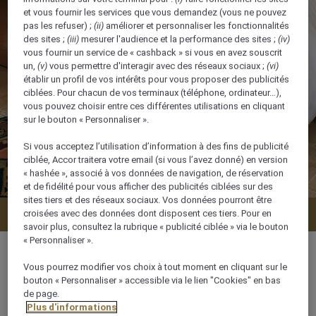
et vous fournir les services que vous demandez (vous ne pouvez
pas les refuser) ;
(ii)
améliorer et personnaliser les fonctionnalités
des sites ;
(iii)
mesurer l'audience et la performance des sites ;
(iv)
vous fournir un service de « cashback » si vous en avez souscrit
un,
(v)
vous permettre d'interagir avec des réseaux sociaux ;
(vi)
établir un profil de vos intérêts pour vous proposer des publicités
ciblées. Pour chacun de vos terminaux (téléphone, ordinateur…),
vous pouvez choisir entre ces différentes utilisations en cliquant
sur le bouton « Personnaliser ».
Si vous acceptez l’utilisation d’information à des fins de publicité
ciblée, Accor traitera votre email (si vous l’avez donné) en version
« hashée », associé à vos données de navigation, de réservation
et de fidélité pour vous afficher des publicités ciblées sur des
sites tiers et des réseaux sociaux. Vos données pourront être
Vérifier la disponibilité
croisées avec des données dont disposent ces tiers. Pour en
savoir plus, consultez la rubrique « publicité ciblée » via le bouton
« Personnaliser ».
Vous pourrez modifier vos choix à tout moment en cliquant sur le
bouton « Personnaliser » accessible via le lien "Cookies" en bas
de page.
30 m²
Plus d'informations