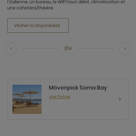
l'italienne, un bureau, le WIFI haut débit, climatisation et
t
une cafetière/théière.
u
Vérifier la disponibilité
1/14
Mövenpick Soma Bay
Voir l’hôtel