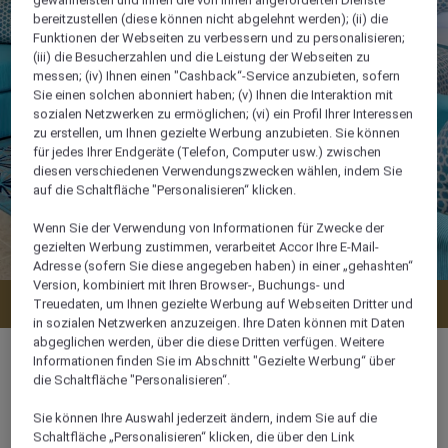
gewährleisten und Ihnen die von Ihnen angeforderten Dienste
bereitzustellen (diese können nicht abgelehnt werden); (ii) die
Funktionen der Webseiten zu verbessern und zu personalisieren;
(iii) die Besucherzahlen und die Leistung der Webseiten zu
messen; (iv) Ihnen einen "Cashback“-Service anzubieten, sofern
Sie einen solchen abonniert haben; (v) Ihnen die Interaktion mit
sozialen Netzwerken zu ermöglichen; (vi) ein Profil Ihrer Interessen
zu erstellen, um Ihnen gezielte Werbung anzubieten. Sie können
für jedes Ihrer Endgeräte (Telefon, Computer usw.) zwischen
diesen verschiedenen Verwendungszwecken wählen, indem Sie
auf die Schaltfläche "Personalisieren“ klicken.
Wenn Sie der Verwendung von Informationen für Zwecke der
gezielten Werbung zustimmen, verarbeitet Accor Ihre E-Mail-
Adresse (sofern Sie diese angegeben haben) in einer „gehashten“
Version, kombiniert mit Ihren Browser-, Buchungs- und
Verfügbarkeit anzeigen
Treuedaten, um Ihnen gezielte Werbung auf Webseiten Dritter und
in sozialen Netzwerken anzuzeigen. Ihre Daten können mit Daten
abgeglichen werden, über die diese Dritten verfügen. Weitere
Informationen finden Sie im Abschnitt "Gezielte Werbung“ über
die Schaltfläche "Personalisieren“.
55 m²
Sie können Ihre Auswahl jederzeit ändern, indem Sie auf die
Schaltfläche „Personalisieren“ klicken, die über den Link