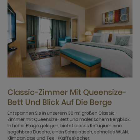
Classic-Zimmer Mit Queensize-
Bett Und Blick Auf Die Berge
Entspannen Sie in unserem 30 m² großen Classic-
G
Zimmer mit Queensize-Bett und malerischem Bergblick.
Z
In hoher Etage gelegen, bietet dieses Refugium eine
h
begehbare Dusche, einen Schreibtisch, schnelles WLAN,
M
Klimaanlage und Tee- /Kaffeekocher.
e