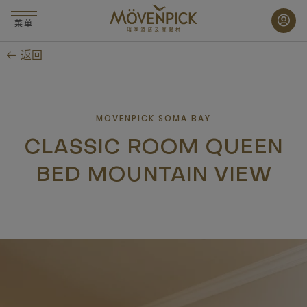
跳
至
菜单
主
返回
要
内
容
MÖVENPICK SOMA BAY
CLASSIC ROOM QUEEN
BED MOUNTAIN VIEW