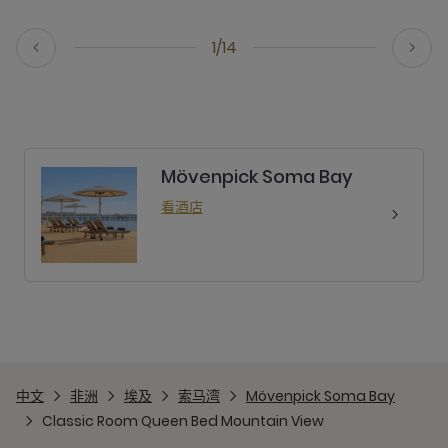
1/14
Mövenpick Soma Bay
看酒店
中文
非洲
埃及
索马湾
Mövenpick Soma Bay
Classic Room Queen Bed Mountain View