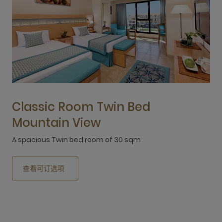
Classic Room Twin Bed
Mountain View
A spacious Twin bed room of 30 sqm
A
查看可订选项