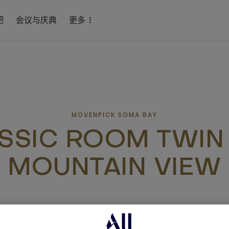
吧
会议与庆典
更多
MÖVENPICK SOMA BAY
SSIC ROOM TWIN
MOUNTAIN VIEW