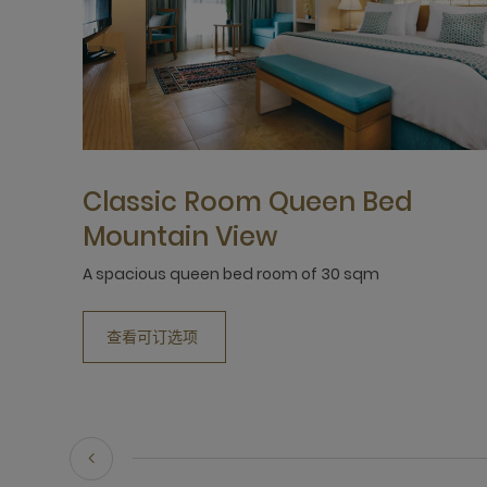
Classic Room Queen Bed
Mountain View
A spacious queen bed room of 30 sqm
查看可订选项