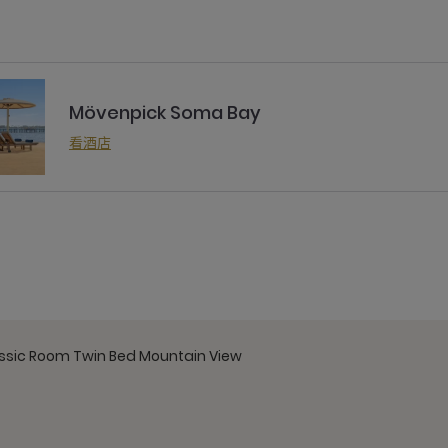
Mövenpick Soma Bay
看酒店
ssic Room Twin Bed Mountain View