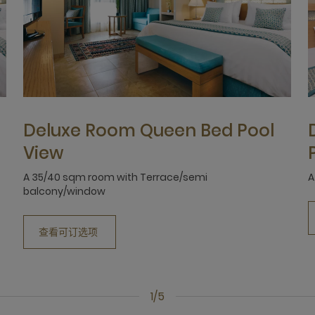
Deluxe Room Queen Bed Pool
View
A 35/40 sqm room with Terrace/semi
A
balcony/window
查看可订选项
1/5