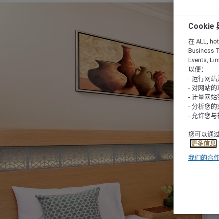
Cooki
在 ALL, hote
Business T
Events, L
以便：
- 运行网
- 对网站
- 计量网
- 分析您
- 允许您
您可以通过
更多信息
我们的合