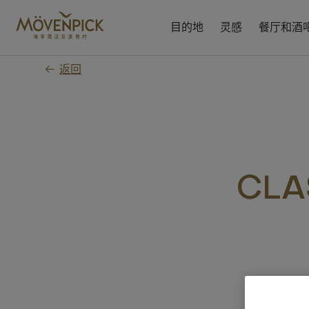
跳
至
目的地
灵感
餐厅和酒
主
要
返回
内
容
CLA