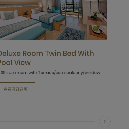
Deluxe Room Twin Bed With
Pool View
 35 sqm room with Terrace/semi balcony/window
查看可订选项