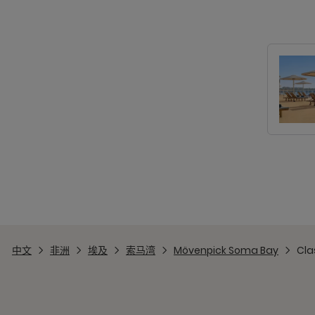
中文
非洲
埃及
索马湾
Mövenpick Soma Bay
Cla