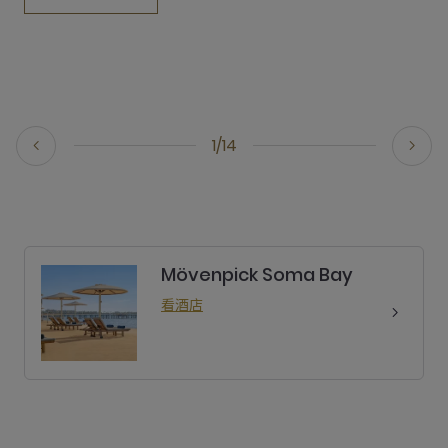
1/14
Mövenpick Soma Bay
看酒店