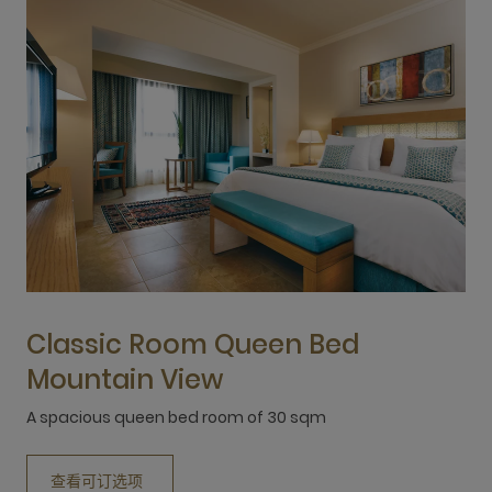
Classic Room Queen Bed
Mountain View
A spacious queen bed room of 30 sqm
A
查看可订选项