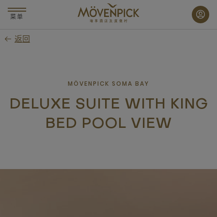
跳
至
菜单
主
返回
要
内
容
MÖVENPICK SOMA BAY
DELUXE SUITE WITH KING
BED POOL VIEW