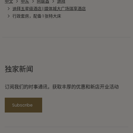
中文
中东
阿联酋
迪拜
迪拜五星级酒店 | 媒体城大广场瑞享酒店
行政套房，配备 1 张特大床
独家新闻
订阅我们的时事通讯，获取丰厚的优惠和新店开业活动
Subscribe