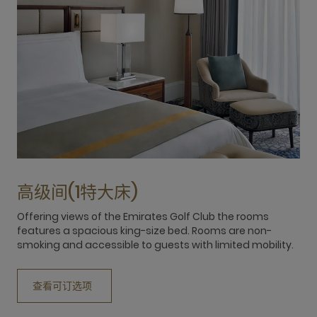
高级间(1特大床)
Offering views of the Emirates Golf Club the rooms
O
features a spacious king-size bed. Rooms are non-
f
smoking and accessible to guests with limited mobility.
m
n
m
查看可订选项