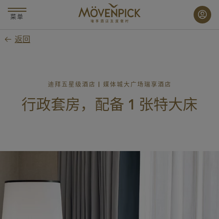
跳
至
菜单
主
返回
要
内
容
迪拜五星级酒店 | 媒体城大广场瑞享酒店
行政套房，配备 1 张特大床