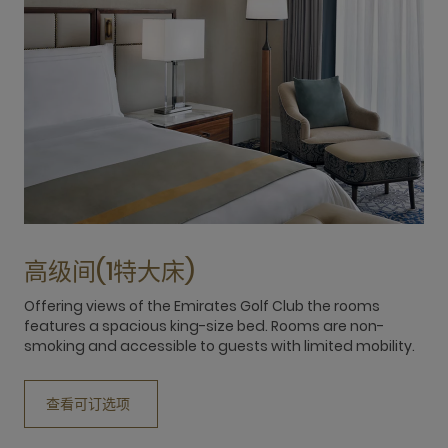
高级间(1特大床)
Offering views of the Emirates Golf Club the rooms
features a spacious king-size bed. Rooms are non-
smoking and accessible to guests with limited mobility.
查看可订选项