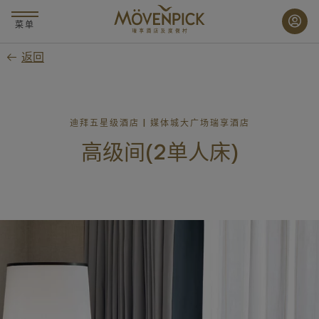
跳
至
菜单
主
返回
要
内
容
迪拜五星级酒店 | 媒体城大广场瑞享酒店
高级间(2单人床)