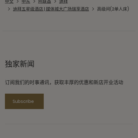
中文
中东
阿联酋
迪拜
迪拜五星级酒店 | 媒体城大广场瑞享酒店
高级间(2单人床)
独家新闻
订阅我们的时事通讯，获取丰厚的优惠和新店开业活动
Subscribe