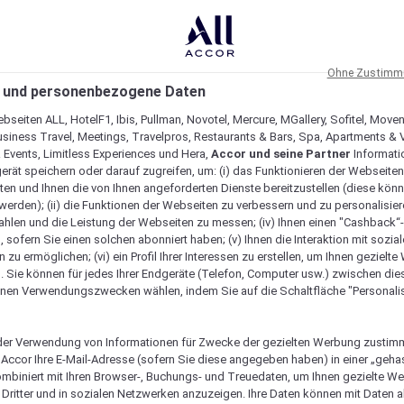
Ohne Zustimmu
 und personenbezogene Daten
bseiten ALL, HotelF1, Ibis, Pullman, Novotel, Mercure, MGallery, Sofitel, Move
usiness Travel, Meetings, Travelpros, Restaurants & Bars, Spa, Apartments & Vi
& Events, Limitless Experiences und Hera,
Accor und seine Partner
Informati
erät speichern oder darauf zugreifen, um: (i) das Funktionieren der Webseiten
ten und Ihnen die von Ihnen angeforderten Dienste bereitzustellen (diese könn
erden); (ii) die Funktionen der Webseiten zu verbessern und zu personalisieren
hlen und die Leistung der Webseiten zu messen; (iv) Ihnen einen "Cashback“
 sofern Sie einen solchen abonniert haben; (v) Ihnen die Interaktion mit sozia
zu ermöglichen; (vi) ein Profil Ihrer Interessen zu erstellen, um Ihnen gezielt
. Sie können für jedes Ihrer Endgeräte (Telefon, Computer usw.) zwischen die
nen Verwendungszwecken wählen, indem Sie auf die Schaltfläche "Personalis
er Verwendung von Informationen für Zwecke der gezielten Werbung zustim
t Accor Ihre E-Mail-Adresse (sofern Sie diese angegeben haben) in einer „geha
ombiniert mit Ihren Browser-, Buchungs- und Treuedaten, um Ihnen gezielte W
Verfügbarkeit anzeigen
Dritter und in sozialen Netzwerken anzuzeigen. Ihre Daten können mit Daten 