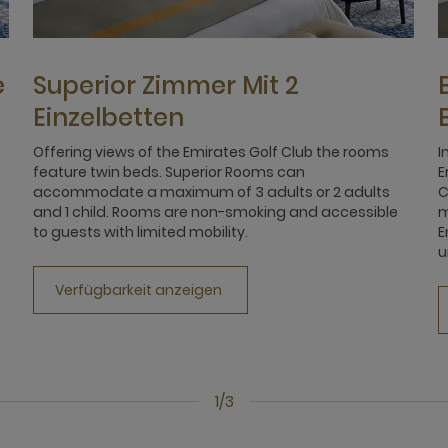
e
Superior Zimmer Mit 2
Einzelbetten
Offering views of the Emirates Golf Club the rooms
I
feature twin beds. Superior Rooms can
E
accommodate a maximum of 3 adults or 2 adults
C
and 1 child. Rooms are non-smoking and accessible
m
to guests with limited mobility.
E
u
Verfügbarkeit anzeigen
1/3