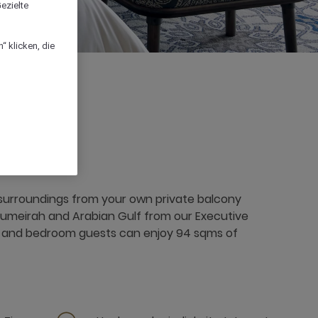
ezielte
“ klicken, die
 surroundings from your own private balcony
Jumeirah and Arabian Gulf from our Executive
e and bedroom guests can enjoy 94 sqms of