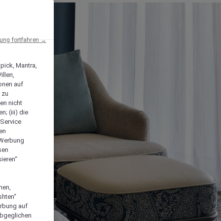
ng fortfahren →
npick, Mantra,
llen,
onen auf
 zu
en nicht
; (iii) die
-Service
len
e Werbung
sen
ieren“
men,
shten“
erbung auf
abgeglichen