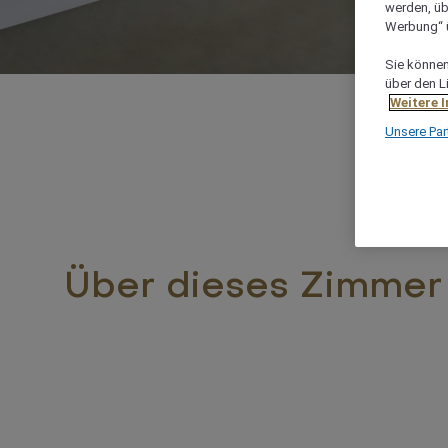
werden, üb
Werbung“ ü
Sie können 
über den L
Weitere 
Unsere Par
Über dieses Zimmer