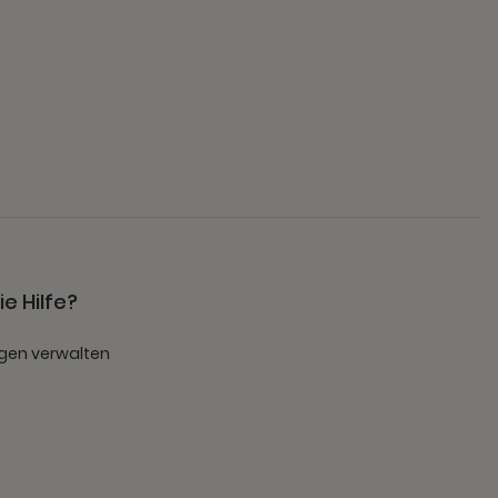
e Hilfe?
gen verwalten
t