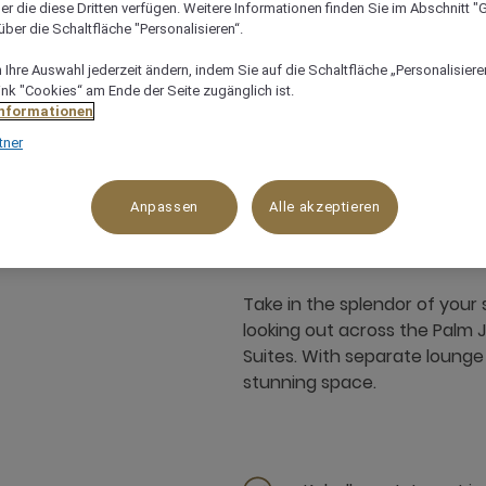
er die diese Dritten verfügen. Weitere Informationen finden Sie im Abschnitt "G
ber die Schaltfläche "Personalisieren“.
Ihre Auswahl jederzeit ändern, indem Sie auf die Schaltfläche „Personalisieren
ink "Cookies“ am Ende der Seite zugänglich ist.
Informationen
tner
80 m²
Ozean-/Meerblick
3 x
Anpassen
Alle akzeptieren
Take in the splendor of your
looking out across the Palm 
Suites. With separate loung
stunning space.