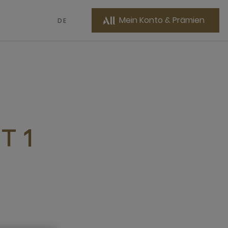
Mein Konto & Prämien
DE
T 1