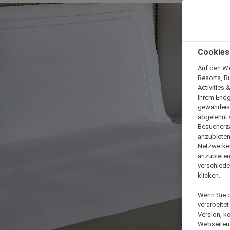
Cookies
Auf den We
Resorts, B
Activities 
Ihrem Endg
gewährleis
abgelehnt w
Besucherza
anzubieten,
Netzwerken 
anzubieten
verschiede
klicken.
Wenn Sie d
verarbeite
Version, k
Webseiten 