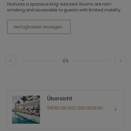
features a spacious king-size bed. Rooms are non-
f
smoking and accessible to guests with limited mobility.
m
n
m
Verfügbarkeit anzeigen
1/9
Übersicht
Sehen Sie sich das Hotel an