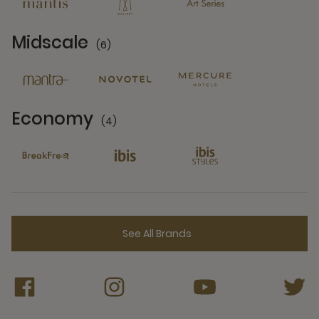
Midscale
(6)
6 Partners
Economy
(4)
4 Partners
See All Brands