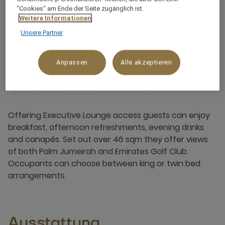
"Cookies“ am Ende der Seite zugänglich ist.
Weitere Informationen
3 x
Unsere Partner
Anpassen
Alle akzeptieren
Über dieses Zimmer
Offering Executive Lounge access guests can enjoy
breakfast, afternoon refreshments, evening drinks
and canapés. Set out over 46 sqm they offer views
of both Palm Jumeirah and Emirates Golf Club.
Occupants can choose between king or twin bed
arrangements.
Ausstattung