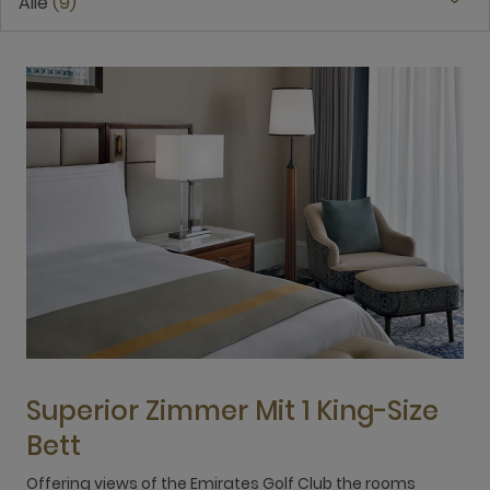
Alle
9
Superior Zimmer Mit 1 King-Size
Bett
Offering views of the Emirates Golf Club the rooms
O