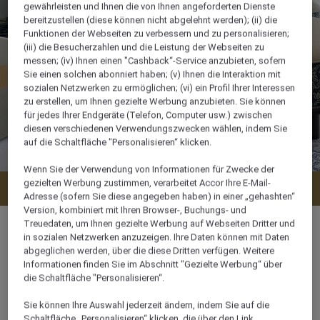
gewährleisten und Ihnen die von Ihnen angeforderten Dienste
bereitzustellen (diese können nicht abgelehnt werden); (ii) die
Funktionen der Webseiten zu verbessern und zu personalisieren;
(iii) die Besucherzahlen und die Leistung der Webseiten zu
messen; (iv) Ihnen einen "Cashback“-Service anzubieten, sofern
Sie einen solchen abonniert haben; (v) Ihnen die Interaktion mit
sozialen Netzwerken zu ermöglichen; (vi) ein Profil Ihrer Interessen
zu erstellen, um Ihnen gezielte Werbung anzubieten. Sie können
für jedes Ihrer Endgeräte (Telefon, Computer usw.) zwischen
diesen verschiedenen Verwendungszwecken wählen, indem Sie
auf die Schaltfläche "Personalisieren“ klicken.
Wenn Sie der Verwendung von Informationen für Zwecke der
gezielten Werbung zustimmen, verarbeitet Accor Ihre E-Mail-
Verfügbarkeit anzeigen
Adresse (sofern Sie diese angegeben haben) in einer „gehashten“
Version, kombiniert mit Ihren Browser-, Buchungs- und
Treuedaten, um Ihnen gezielte Werbung auf Webseiten Dritter und
in sozialen Netzwerken anzuzeigen. Ihre Daten können mit Daten
abgeglichen werden, über die diese Dritten verfügen. Weitere
Informationen finden Sie im Abschnitt "Gezielte Werbung“ über
40 m²
die Schaltfläche "Personalisieren“.
Sie können Ihre Auswahl jederzeit ändern, indem Sie auf die
Stadtblick
Schaltfläche „Personalisieren“ klicken, die über den Link