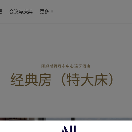
吧
会议与庆典
更多
阿姆斯特丹市中心瑞享酒店
经典房（特大床）