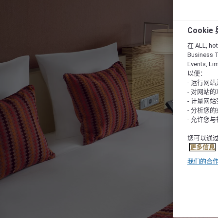
Cooki
在 ALL, hote
Business T
Events, L
以便：
- 运行网
- 对网站
- 计量网
- 分析您
- 允许您
您可以通过
更多信息
我们的合