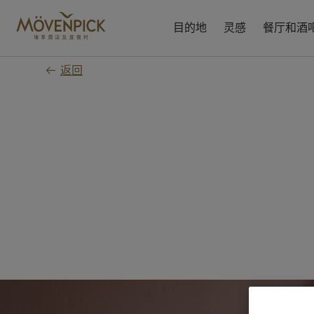
跳
至
目的地
灵感
餐厅和酒
主
要
返回
内
容