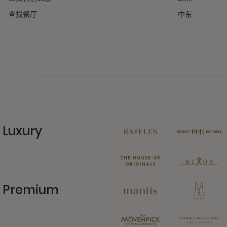
查找餐厅
中东
Luxury
11 Partners
Premium
13 Partners