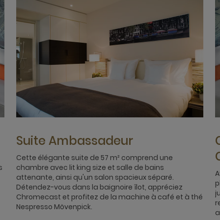
Suite Ambassadeur
Cette élégante suite de 57 m² comprend une
s
chambre avec lit king size et salle de bains
A
attenante, ainsi qu'un salon spacieux séparé.
p
Détendez-vous dans la baignoire îlot, appréciez
j
Chromecast et profitez de la machine à café et à thé
r
Nespresso Mövenpick.
a