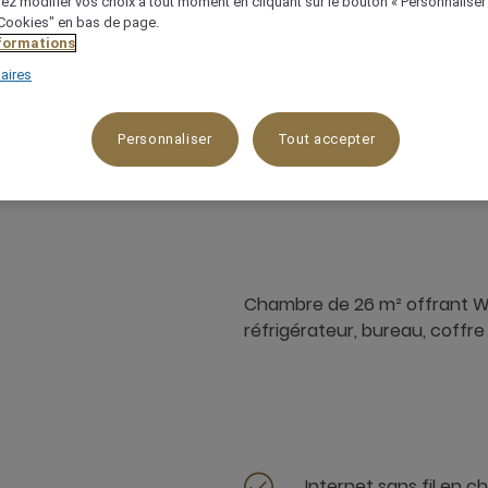
ez modifier vos choix à tout moment en cliquant sur le bouton « Personnaliser
 "Cookies" en bas de page.
nformations
aires
Personnaliser
Tout accepter
26 m²
3 x
Chambre de 26 m² offrant WIF
réfrigérateur, bureau, coffre
Internet sans fil en 