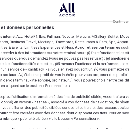
Continuer
 et données personnelles
es internet ALL, HotelF1, Ibis, Pullman, Novotel, Mercure, MGallery, Sofitel, Mov
sorts, Business Travel, Meetings, Travelpros, Restaurants & Bars, Spa, Appar
ivities & Events, Limitless Experiences et Hera,
Accor et ses partenaires
souh
 accéder à des informations sur votre terminal pour :
(i)
faire fonctionner les si
s services que vous demandez (vous ne pouvez pas les refuser) ;
(ii)
améliorer e
er les fonctionnalités des sites ;
(iii)
mesurer l'audience et la performance des
ir un service de « cashback » si vous en avez souscrit un,
(v)
vous permettre d'i
x sociaux ;
(vi)
établir un profil de vos intérêts pour vous proposer des publicit
n de vos terminaux (téléphone, ordinateur…), vous pouvez choisir entre ces di
s en cliquant sur le bouton « Personnaliser ».
eptez l’utilisation d’information à des fins de publicité ciblée, Accor traitera vo
z donné) en version « hashée », associé à vos données de navigation, de réser
ur vous afficher des publicités ciblées sur des sites tiers et des réseaux socia
urront être croisées avec des données dont disposent ces tiers. Pour en savo
a rubrique « publicité ciblée » via le bouton « Personnaliser ».
Vérifier la disponibilité