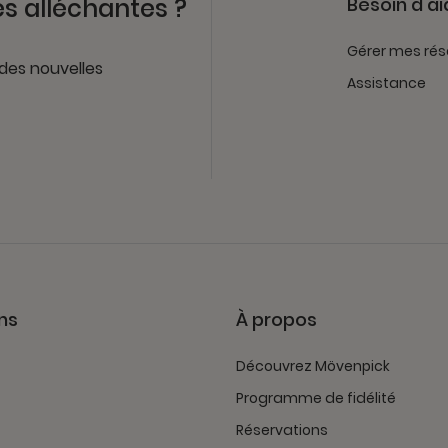
es alléchantes ?
Besoin d'ai
Gérer mes rés
 des nouvelles
Assistance
ns
À propos
Découvrez Mövenpick
Programme de fidélité
Réservations