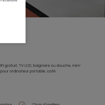
 » accessible
I gratuit, TV LCD, baignoire ou douche, mini-
 pour ordinateur portable, café
chambre
Choix d'oreillers