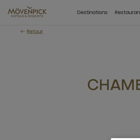
Passer
au
Destinations
Restauran
contenu
principal
Retour
CHAMB