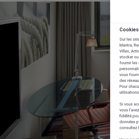
Cookies
Sur les sit
Mantra, Re
Villas, Act
stocker ou
fournir le
personnalis
vous fourn
des réseau
Pour chacu
utilisation
Si vous acc
vous l’ave
fidélité po
données po
consultez l