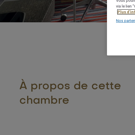
Vous pourr
via le lien
Plus d'i
Nos parten
À propos de cette
chambre