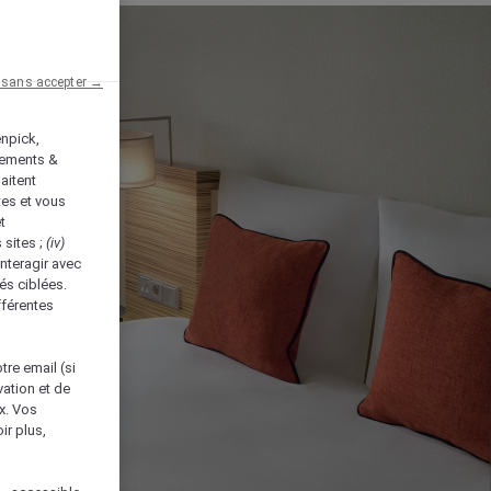
 sans accepter →
enpick,
tements &
aitent
tes et vous
t
 sites ;
(iv)
nteragir avec
és ciblées.
fférentes
tre email (si
vation et de
ux. Vos
ir plus,