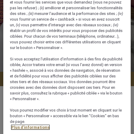
et vous fournir les services que vous demandez (vous ne pouvez
pas les refuser) ;
(ii)
améliorer et personnaliser les fonctionnalités
des sites ;
(iii)
mesurer l'audience et la performance des sites ;
(iv)
vous fournir un service de « cashback » si vous en avez souscrit
un,
(v)
vous permettre d'interagir avec des réseaux sociaux ;
(vi)
établir un profil de vos intérêts pour vous proposer des publicités
ciblées. Pour chacun de vos terminaux (téléphone, ordinateur…),
vous pouvez choisir entre ces différentes utilisations en cliquant
sur le bouton « Personnaliser ».
Si vous acceptez l’utilisation d’information à des fins de publicité
ciblée, Accor traitera votre email (si vous l’avez donné) en version
« hashée », associé à vos données de navigation, de réservation
et de fidélité pour vous afficher des publicités ciblées sur des
Vérifier la disponibilité
sites tiers et des réseaux sociaux. Vos données pourront être
croisées avec des données dont disposent ces tiers. Pour en
savoir plus, consultez la rubrique « publicité ciblée » via le bouton
« Personnaliser ».
Vous pourrez modifier vos choix à tout moment en cliquant sur le
26 m²
bouton « Personnaliser » accessible via le lien "Cookies" en bas
de page.
Plus d'informations
Vue sur la ville