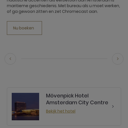
nautische accenten als eerbetoon aan Amsterdams
t
maritieme geschiedenis. Met bureau als u moet werken,
h
of ga gewoon zitten en zet Chromecast aan.
s
Nu boeken
Mövenpick Hotel
Amsterdam City Centre
Bekijk het hotel