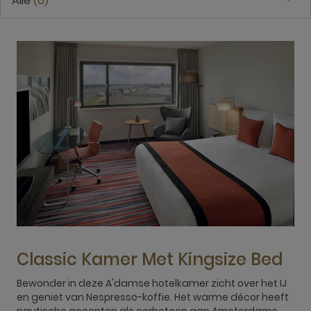
Alle
0
Classic Kamer Met Kingsize Bed
Bewonder in deze A'damse hotelkamer zicht over het IJ
D
en geniet van Nespresso-koffie. Het warme décor heeft
A