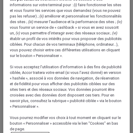
informations sur votre terminal pour :
(i)
faire fonctionner les sites
À propos de
et vous fournir les services que vous demandez (vous ne pouvez
pas les refuser) ;
(ii)
améliorer et personnaliser les fonctionnalités
des sites ;
(iii)
mesurer l'audience et la performance des sites ;
(iv)
Partez à la découverte des Pays-Bas avec Mövenpick
vous fournir un service de « cashback » si vous en avez souscrit
un,
(v)
vous permettre d'interagir avec des réseaux sociaux ;
(vi)
Hotels & Resorts, qui possède trois hôtels modernes
établir un profil de vos intérêts pour vous proposer des publicités
dans ce pays à la fois pittoresque et innovant.
ciblées. Pour chacun de vos terminaux (téléphone, ordinateur…),
Célèbres pour leur faible relief, leur architecture, leurs
vous pouvez choisir entre ces différentes utilisations en cliquant
moulins et leurs sabots, les Pays-Bas sont une
sur le bouton « Personnaliser ».
destination très prisée des touristes comme des
Si vous acceptez l’utilisation d’information à des fins de publicité
voyageurs d'affaires. Le groupe Mövenpick Hotels &
ciblée, Accor traitera votre email (si vous l’avez donné) en version
Resorts possède des hôtels 4 étoiles dans les villes
« hashée », associé à vos données de navigation, de réservation
néerlandaises d'Amsterdam, Bois-le-Duc et La Haye.
et de fidélité pour vous afficher des publicités ciblées sur des
sites tiers et des réseaux sociaux. Vos données pourront être
Que vous séjourniez aux Pays-Bas pour une
croisées avec des données dont disposent ces tiers. Pour en
escapade citadine ou un voyage d'affaires, votre
savoir plus, consultez la rubrique « publicité ciblée » via le bouton
hôtel saura répondre à tous vos besoins. Découvrez
« Personnaliser ».
les musées, les charmants canaux et l'architecture
Vous pourrez modifier vos choix à tout moment en cliquant sur le
d'Amsterdam, les sites préservés et les canaux
bouton « Personnaliser » accessible via le lien "Cookies" en bas
uniques de Bois-le-Duc dans le sud du pays, ou
de page.