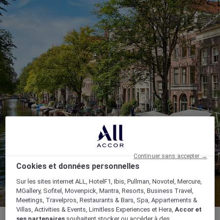
Continuer sans accepter →
Cookies et données personnelles
Sur les sites internet ALL, HotelF1, Ibis, Pullman, Novotel, Mercure,
MGallery, Sofitel, Movenpick, Mantra, Resorts, Business Travel,
Meetings, Travelpros, Restaurants & Bars, Spa, Appartements &
Villas, Activities & Events, Limitless Experiences et Hera,
Accor et
ses partenaires
souhaitent stocker ou accéder à des