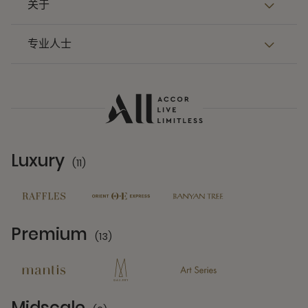
关于
专业人士
Luxury
(11)
11 Partners
Premium
(13)
13 Partners
Midscale