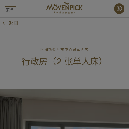
跳
至
菜单
主
返回
要
内
容
阿姆斯特丹市中心瑞享酒店
行政房（2 张单人床）