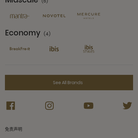
(6)
6 Partners
Economy
(4)
4 Partners
See All Brands
免责声明