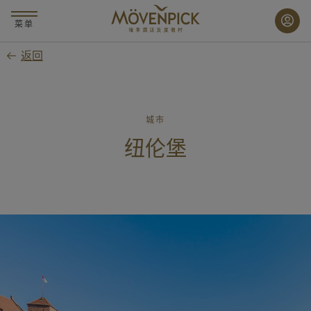
跳
至
菜单
主
返回
要
内
容
城市
纽伦堡