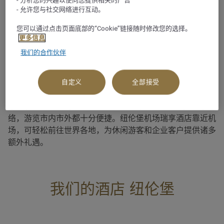
- 允许您与社交网络进行互动。
关于
您可以通过点击页面底部的“Cookie”链接随时修改您的选择。
更多信息
巴伐利亚第二大城市纽伦堡一直是最热门的休闲和商务旅行
我们的合作伙伴
目的地，以其声名显赫的历史地位、充满活力的夜生活和闻
名遐迩的圣诞集市吸引着广大消费者。部分地方历经时代变
迁，却依然保留着中世纪的古堡和美丽而古老的小镇，向人
自定义
全部接受
们展示着纽伦堡的过往。当然，瑞享酒店及度假村在纽伦堡
市设有一座卓越的酒店。 这座城市拥有四通八达的交通网
络，游览市内市外都十分便捷。纽伦堡机场瑞享酒店靠近机
场，可轻松前往世界各地，为休闲游客和企业客户提供诸多
额外礼遇。
我们的酒店 纽伦堡