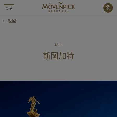
跳
至
菜单
主
返回
要
内
容
城市
斯图加特