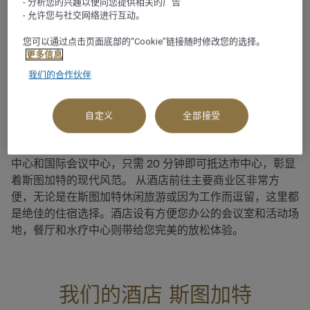
- 分析您的兴趣以便向您提供相关的广告
- 允许您与社交网络进行互动。
关于
您可以通过点击页面底部的“Cookie”链接随时修改您的选择。
更多信息
斯图加特将高档酒吧和餐厅以及淳朴酒馆和连绵起伏的山峦
我们的合作伙伴
完美地融为一体。这座巴登-符腾堡州的首府城市拥有欧洲
最大的动物园及植物园，向其崇尚各种天然美好事物的传统
致敬。 完善的交通网络、各种博物馆和艺术馆及历史古迹
自定义
全部接受
使这座城市吸引着兴趣与品味各异的人们。 斯图加特机场
瑞享酒店是一家四星级豪华酒店，毗邻机场、斯图加特展览
中心和国际会议中心，只需 20 分钟即可抵达市中心，彰显
着斯图加特的现代风范。 从酒店前往主要商业区非常方
便，无论是在斯图加特休闲旅游或因为工作而逗留，这里都
是绝佳的住宿选择。酒店设有方便您办公的会议室和活动场
地，餐厅和水疗中心则带给您完美的放松体验。
我们的酒店 斯图加特