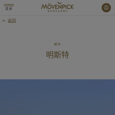
跳
至
菜单
主
返回
要
内
容
城市
明斯特