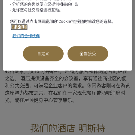
- 分析您的兴趣以便向您提供相关的广告
- 允许您与社交网络进行互动。
关于
您可以通过点击页面底部的“Cookie”链接随时修改您的选择。
明斯特是一座集商业盛誉与绵延山景于一体的美丽城市。市
更多信息
中心有建筑瑰宝和文化景点，更远一点还有广阔迷人的乡村
我们的合作伙伴
美景。当然，瑞享酒店及度假村在明斯特设有一座卓越的酒
店。 这里有充满活力的夜生活，欣欣向荣的艺术氛围，静
自定义
全部接受
谧祥和的公园和青翠葱郁的树木，带您体验真正振奋人心的
城市之旅。明斯特瑞享酒店坐落在 Aasee 湖畔，距离市中
心各处景点仅 15 分钟路程，是商务旅客和休闲游客的绝佳
之选。 酒店提供设备齐全的会议室，享有通往商业区的便
利公共交通，可满足企业客户的需求。休闲游客则可在游览
这座魅力都市之余，在我们任一家现代餐厅或酒吧消磨时
光，或在屋顶健身中心奢享康乐。
我们的酒店 明斯特