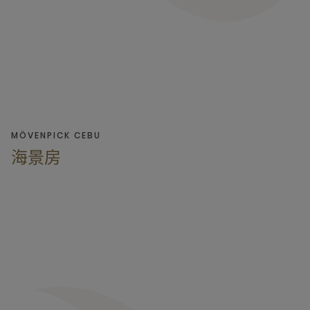
MÖVENPICK CEBU
海景房