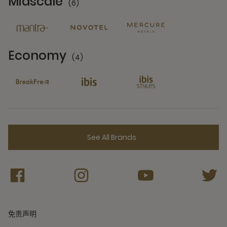
Midscale
(6)
6 Partners
Economy
(4)
4 Partners
See All Brands
免责声明