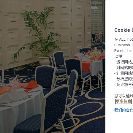
Cooki
在 ALL, hote
Business T
Events, L
以便：
- 运行网
- 对网站
- 计量网
- 分析您
- 允许您
您可以通过
更多信息
我们的合