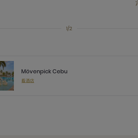
1/2
Mövenpick Cebu
看酒店