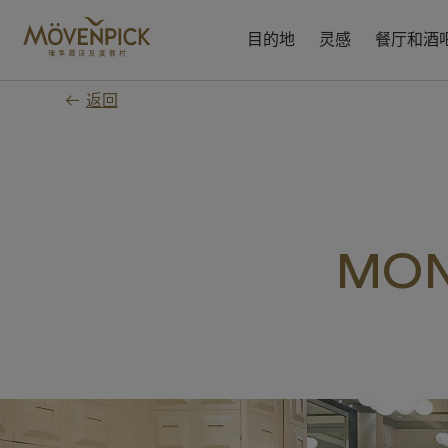
跳
至
目的地
灵感
餐厅和酒
主
要
返回
内
容
MON