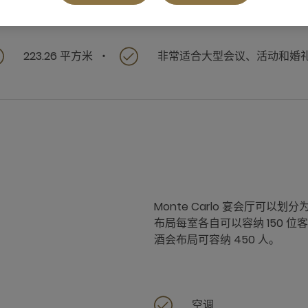
223.26 平方米
非常适合大型会议、活动和婚
Monte Carlo 宴会厅可以划分为三
布局每室各自可以容纳 150 位客
酒会布局可容纳 450 人。
空调