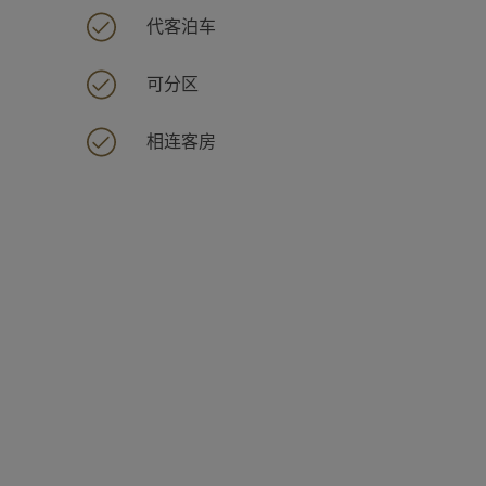
代客泊车
可分区
相连客房