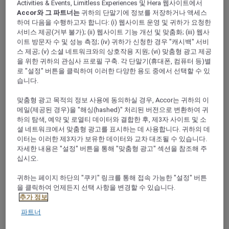
Activities & Events, Limitless Experiences 및 Hera 웹사이트에서
Accor와 그 파트너는
귀하의 단말기에 정보를 저장하거나 액세스
하여 다음을 수행하고자 합니다: (i) 웹사이트 운영 및 귀하가 요청한
서비스 제공(거부 불가); (ii) 웹사이트 기능 개선 및 맞춤화; (iii) 웹사
이트 방문자 수 및 성능 측정; (iv) 귀하가 신청한 경우 "캐시백" 서비
스 제공; (v) 소셜 네트워크와의 상호작용 지원; (vi) 맞춤형 광고 제공
을 위한 귀하의 관심사 프로필 구축. 각 단말기(휴대폰, 컴퓨터 등)별
MÖVENPICK CEBU
로 "설정" 버튼을 클릭하여 이러한 다양한 용도 중에서 선택할 수 있
이비사 비치 클럽 - 실내 및 실외
습니다.
맞춤형 광고 목적의 정보 사용에 동의하실 경우, Accor는 귀하의 이
메일(제공된 경우)을 "해싱(hashed)" 처리된 버전으로 변환하여 귀
하의 탐색, 예약 및 로열티 데이터와 결합한 후, 제3자 사이트 및 소
셜 네트워크에서 맞춤형 광고를 표시하는 데 사용합니다. 귀하의 데
이터는 이러한 제3자가 보유한 데이터와 교차 대조될 수 있습니다.
자세한 내용은 "설정" 버튼을 통해 "맞춤형 광고" 섹션을 참조해 주
십시오.
귀하는 페이지 하단의 "쿠키" 링크를 통해 접속 가능한 "설정" 버튼
을 클릭하여 언제든지 선택 사항을 변경할 수 있습니다.
추가 정보
파트너