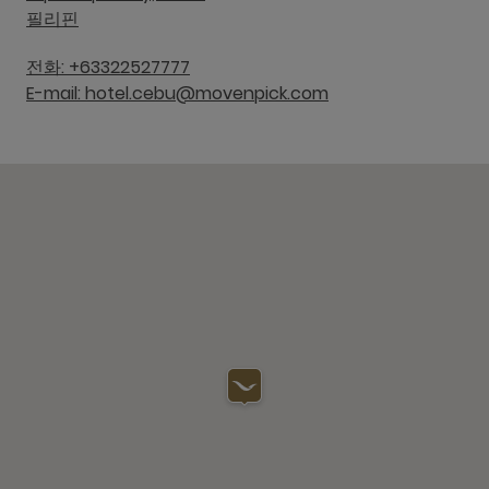
필리핀
전화: +63322527777
E-mail: hotel.cebu@movenpick.com