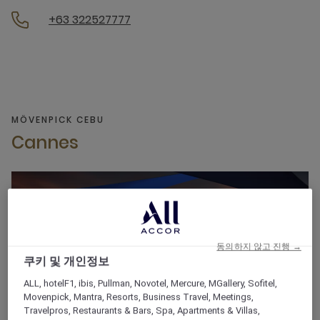
+63 322527777
MÖVENPICK CEBU
Cannes
동의하지 않고 진행 →
쿠키 및 개인정보
ALL, hotelF1, ibis, Pullman, Novotel, Mercure, MGallery, Sofitel,
Movenpick, Mantra, Resorts, Business Travel, Meetings,
Travelpros, Restaurants & Bars, Spa, Apartments & Villas,