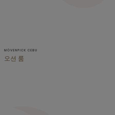
MÖVENPICK CEBU
오션 룸