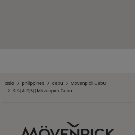
asia
philippines
cebu
Mövenpick Cebu
회의 & 축하 | Mövenpick Cebu