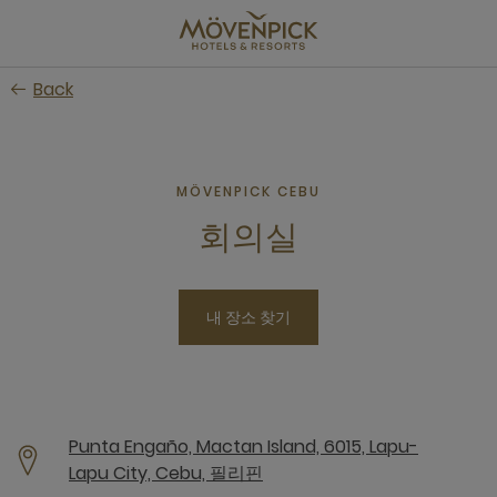
Skip
to
main
Back
content
MÖVENPICK CEBU
회의실
내 장소 찾기
Punta Engaño, Mactan Island, 6015, Lapu-
Lapu City, Cebu, 필리핀