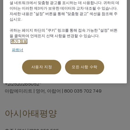
셜 네트워크에서 맞춤형 광고를 표시하는 데 사용합니다. 귀하의 데
이터는 이러한 제3자가 보유한 데이터와 교차 대조될 수 있습니다.
예약하려면 다음 무료 전화번호를
자세한 내용은 "설정" 버튼을 통해 "맞춤형 광고" 섹션을 참조해 주
십시오.
사용하십시오(전화하고 있는 국가
귀하는 페이지 하단의 "쿠키" 링크를 통해 접속 가능한 "설정" 버튼
선택)
을 클릭하여 언제든지 선택 사항을 변경할 수 있습니다.
추가 정보
파트너
아프리카 및 중동 국가
사용자 지정
모든 사항 수락
모든 아프리카 및 중동 국가 | 영어, 아랍어 |
+212520265052*
아랍에미리트 | 영어, 아랍어 | 800 035 702 749
아시아태평양