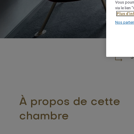
Vous pourr
via le lien
Plus d'i
Nos parten
3
À propos de cette
chambre