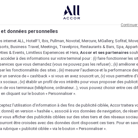
Continuer
 et données personnelles
es internet ALL, HotelF1, Ibis, Pullman, Novotel, Mercure, MGallery, Sofitel, Mov
sorts, Business Travel, Meetings, Travelpros, Restaurants & Bars, Spa, Appar
ivities & Events, Limitless Experiences et Hera,
Accor et ses partenaires
souh
 accéder à des informations sur votre terminal pour :
(i)
faire fonctionner les si
s services que vous demandez (vous ne pouvez pas les refuser) ;
(ii)
améliorer e
er les fonctionnalités des sites ;
(iii)
mesurer l'audience et la performance des
ir un service de « cashback » si vous en avez souscrit un,
(v)
vous permettre d'i
x sociaux ;
(vi)
établir un profil de vos intérêts pour vous proposer des publicit
n de vos terminaux (téléphone, ordinateur…), vous pouvez choisir entre ces di
s en cliquant sur le bouton « Personnaliser ».
eptez l’utilisation d’information à des fins de publicité ciblée, Accor traitera vo
z donné) en version « hashée », associé à vos données de navigation, de réser
ur vous afficher des publicités ciblées sur des sites tiers et des réseaux socia
urront être croisées avec des données dont disposent ces tiers. Pour en savo
a rubrique « publicité ciblée » via le bouton « Personnaliser ».