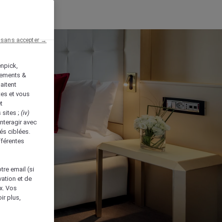
 sans accepter →
enpick,
tements &
aitent
tes et vous
t
 sites ;
(iv)
nteragir avec
és ciblées.
fférentes
tre email (si
vation et de
ux. Vos
ir plus,