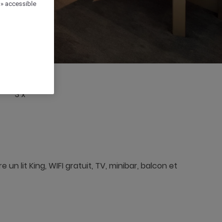
 » accessible
3 x
n lit King, WIFI gratuit, TV, minibar, balcon et