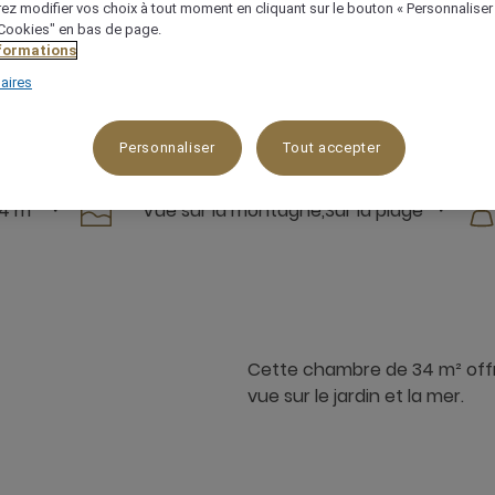
ez modifier vos choix à tout moment en cliquant sur le bouton « Personnaliser
 "Cookies" en bas de page.
Vérifier la disponibilité
nformations
aires
Personnaliser
Tout accepter
4 m²
Vue sur la montagne,Sur la plage
Cette chambre de 34 m² offre u
vue sur le jardin et la mer.