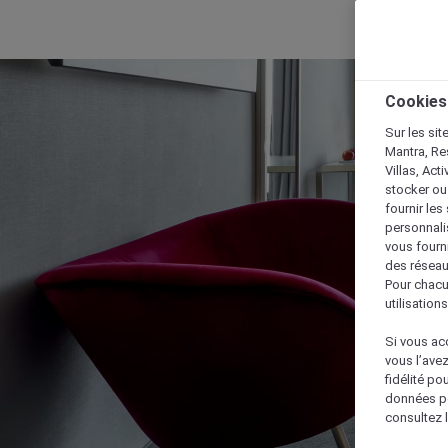
Cookies
Sur les sit
Mantra, Re
Villas, Act
stocker ou
fournir le
personnalis
vous fourn
des réseau
Pour chacu
utilisation
Si vous acc
vous l’ave
fidélité po
données po
consultez l