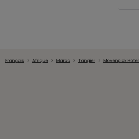
Français
Afrique
Maroc
Tangier
Mövenpick Hote