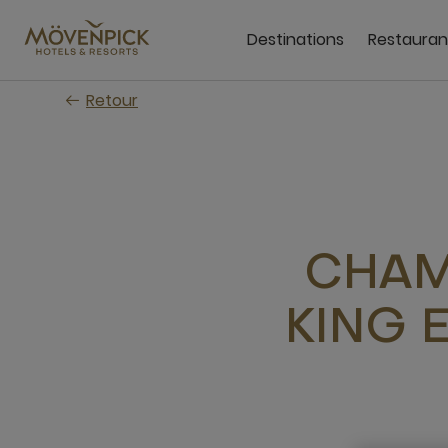
Passer
au
Destinations
Restauran
contenu
principal
Retour
CHAM
KING 