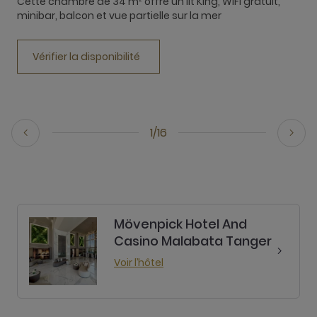
Cette chambre de 34 m² offre un lit King, WIFI gratuit,
minibar, balcon et vue partielle sur la mer
C
b
Vérifier la disponibilité
1/16
Mövenpick Hotel And
Casino Malabata Tanger
Voir l’hôtel