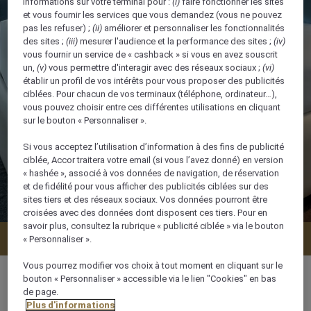
informations sur votre terminal pour :
(i)
faire fonctionner les sites
et vous fournir les services que vous demandez (vous ne pouvez
pas les refuser) ;
(ii)
améliorer et personnaliser les fonctionnalités
des sites ;
(iii)
mesurer l'audience et la performance des sites ;
(iv)
vous fournir un service de « cashback » si vous en avez souscrit
un,
(v)
vous permettre d'interagir avec des réseaux sociaux ;
(vi)
établir un profil de vos intérêts pour vous proposer des publicités
ciblées. Pour chacun de vos terminaux (téléphone, ordinateur…),
vous pouvez choisir entre ces différentes utilisations en cliquant
sur le bouton « Personnaliser ».
Si vous acceptez l’utilisation d’information à des fins de publicité
ciblée, Accor traitera votre email (si vous l’avez donné) en version
« hashée », associé à vos données de navigation, de réservation
et de fidélité pour vous afficher des publicités ciblées sur des
sites tiers et des réseaux sociaux. Vos données pourront être
croisées avec des données dont disposent ces tiers. Pour en
savoir plus, consultez la rubrique « publicité ciblée » via le bouton
Vérifier la disponibilité
« Personnaliser ».
Vous pourrez modifier vos choix à tout moment en cliquant sur le
bouton « Personnaliser » accessible via le lien "Cookies" en bas
de page.
Plus d'informations