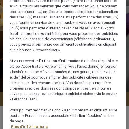
informations sur votre terminal pour :
(i)
faire fonctionner les sites
et vous fournir les services que vous demandez (vous ne pouvez
pas les refuser) ;
(ii)
améliorer et personnaliser les fonctionnalités
des sites ;
(iii)
mesurer l'audience et la performance des sites ;
(iv)
vous fournir un service de « cashback » si vous en avez souscrit
un,
(v)
vous permettre d'interagir avec des réseaux sociaux ;
(vi)
établir un profil de vos intérêts pour vous proposer des publicités
ciblées. Pour chacun de vos terminaux (téléphone, ordinateur…),
vous pouvez choisir entre ces différentes utilisations en cliquant
sur le bouton « Personnaliser ».
Si vous acceptez l’utilisation d’information à des fins de publicité
ciblée, Accor traitera votre email (si vous l’avez donné) en version
« hashée », associé à vos données de navigation, de réservation
et de fidélité pour vous afficher des publicités ciblées sur des
sites tiers et des réseaux sociaux. Vos données pourront être
croisées avec des données dont disposent ces tiers. Pour en
savoir plus, consultez la rubrique « publicité ciblée » via le bouton
Vérifier la disponibilité
« Personnaliser ».
Vous pourrez modifier vos choix à tout moment en cliquant sur le
bouton « Personnaliser » accessible via le lien "Cookies" en bas
de page.
Plus d'informations