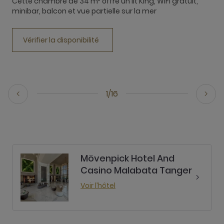
Cette chambre de 34 m² offre un lit King, WIFI gratuit,
minibar, balcon et vue partielle sur la mer
C
b
Vérifier la disponibilité
1/16
Mövenpick Hotel And
Casino Malabata Tanger
Voir l’hôtel