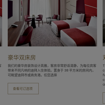
豪华双床房
客
我们的豪华房装饰设计高雅，客房非常舒适清静，为每位宾客
T
，
带来不同凡响的迪拜入住体验。置身于 38 平方米的房间内，
c
可眺望迪拜市或商务港。任您选择
f
c
a
查看可订选项