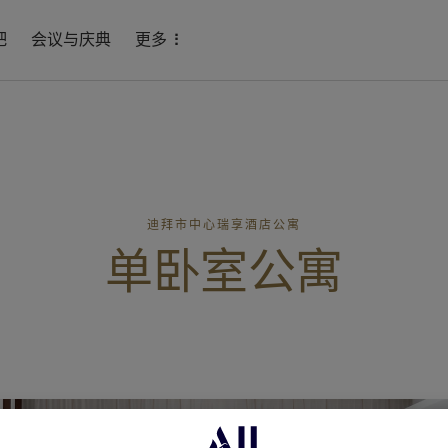
吧
会议与庆典
更多
迪拜市中心瑞享酒店公寓
单卧室公寓