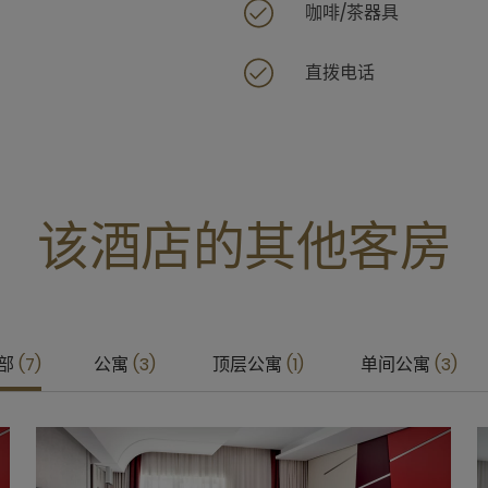
咖啡/茶器具
直拨电话
该酒店的其他客房
部
7
公寓
3
顶层公寓
1
单间公寓
3