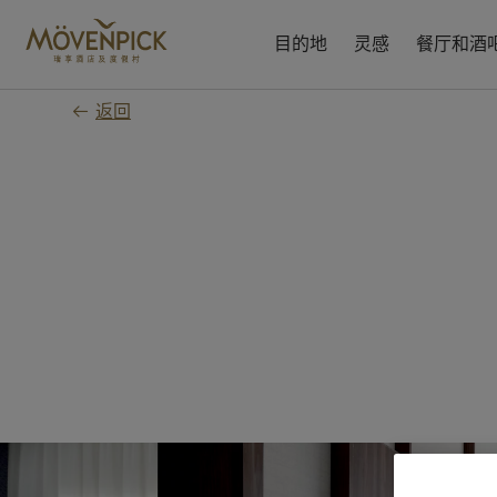
跳
至
目的地
灵感
餐厅和酒
主
要
返回
内
容