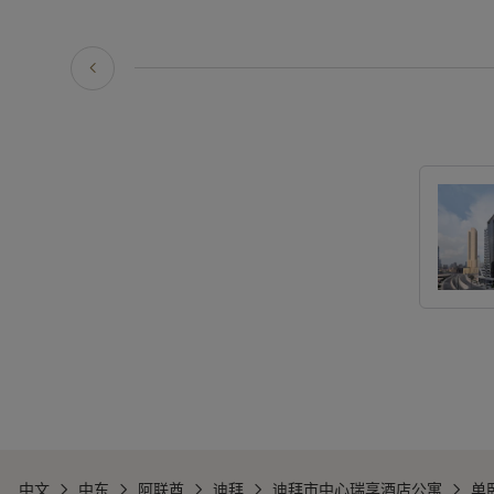
中文
中东
阿联酋
迪拜
迪拜市中心瑞享酒店公寓
单