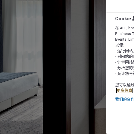
Cooki
在 ALL, hote
Business T
Events, L
以便：
- 运行网
- 对网站
- 计量网
- 分析您
- 允许您
您可以通过
更多信息
我们的合