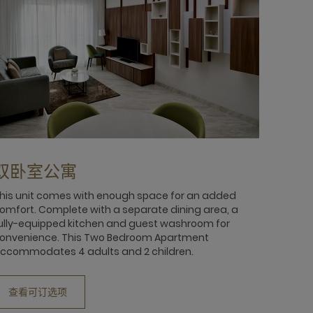
双卧室公寓
his unit comes with enough space for an added
omfort. Complete with a separate dining area, a
ully-equipped kitchen and guest washroom for
onvenience. This Two Bedroom Apartment
ccommodates 4 adults and 2 children.
查看可订选项