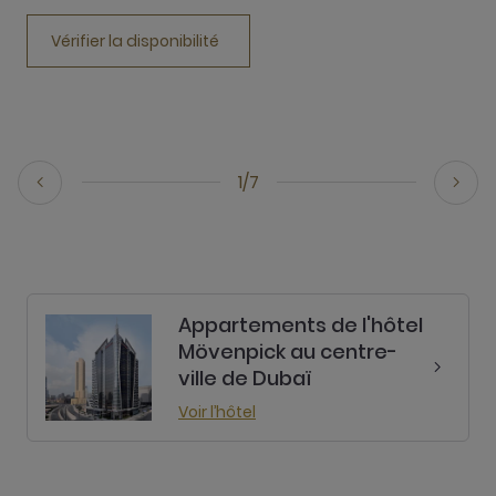
d
Vérifier la disponibilité
1/7
Appartements de l'hôtel
Mövenpick au centre-
ville de Dubaï
Voir l’hôtel