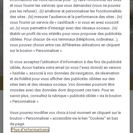
et vous fournir les services que vous demandez (vous ne pouvez
pas les refuser) ;
(ii)
améliorer et personnaliser les fonctionnalités
des sites ;
(iii)
mesurer l'audience et la performance des sites ;
(iv)
vous fournir un service de « cashback » si vous en avez souscrit
un,
(v)
vous permettre d'interagir avec des réseaux sociaux ;
(vi)
établir un profil de vos intérêts pour vous proposer des publicités
ciblées. Pour chacun de vos terminaux (téléphone, ordinateur…),
vous pouvez choisir entre ces différentes utilisations en cliquant
sur le bouton « Personnaliser ».
Si vous acceptez l’utilisation d’information à des fins de publicité
ciblée, Accor traitera votre email (si vous l’avez donné) en version
« hashée », associé à vos données de navigation, de réservation
et de fidélité pour vous afficher des publicités ciblées sur des
Vérifier la disponibilité
sites tiers et des réseaux sociaux. Vos données pourront être
croisées avec des données dont disposent ces tiers. Pour en
savoir plus, consultez la rubrique « publicité ciblée » via le bouton
« Personnaliser ».
Vous pourrez modifier vos choix à tout moment en cliquant sur le
60 m²
bouton « Personnaliser » accessible via le lien "Cookies" en bas
de page.
Plus d'informations