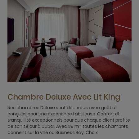
Chambre Deluxe Avec Lit King
Nos chambres Deluxe sont décorées avec goût et
conçues pour une expérience fabuleuse. Confort et
N
tranquillité exceptionnels pour que chaque client profite
c
de son séjour à Dubaï. Avec 38 m², toutes les chambres
t
donnent sur la ville ou Business Bay. Choix
d