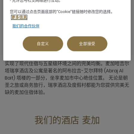
- 允许您与社交网络进行互动。
关于
您可以通过点击页面底部的“Cookie”链接随时修改您的选择。
更多信息
我们的合作伙伴
最重要的伊斯兰教城市麦加是穆斯林世界最神圣的地方。前
往麦加的游客包括参加正朝和副朝的朝圣者以及商务旅客。
麦加拥有 Jabal Al-Thawr 和渗渗泉 (Zamzam) 等市内主
自定义
全部接受
要景点，以及阿布拉吉-艾尔拜特 (Abraj Al Bait) 塔楼等大
型购物区，提供各色风景和缤纷体验。 瑞享酒店及度假村
实现了现代住宿与五星级环境之间的完美均衡。麦加哈吉尔
塔瑞享酒店及公寓是著名的阿布拉吉-艾尔拜特 (Abraj Al
Bait) 塔楼的一部分，坐享麦加市中心绝佳位置。 无论是朝
圣之旅或商务旅行，瑞享酒店及度假村都能为您提供完美无
缺的麦加住宿体验。
我们的酒店 麦加