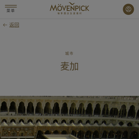
跳
至
菜单
主
返回
要
内
容
城市
麦加