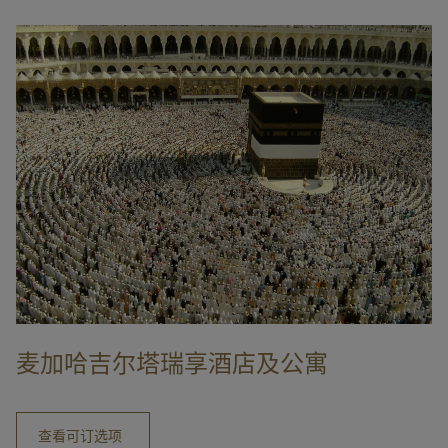
麦加哈吉尔塔瑞享酒店及公寓
查看可订选项