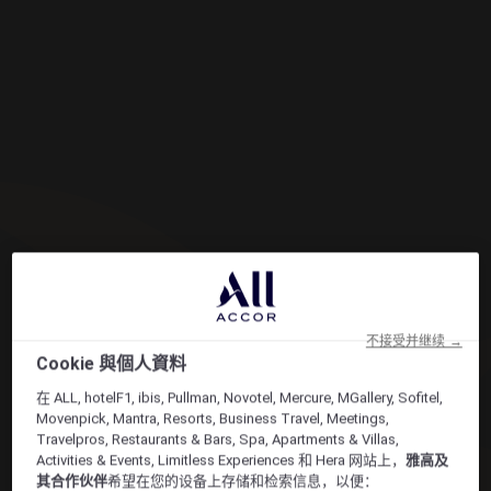
不接受并继续 →
Cookie 與個人資料
在 ALL, hotelF1, ibis, Pullman, Novotel, Mercure, MGallery, Sofitel,
Movenpick, Mantra, Resorts, Business Travel, Meetings,
Travelpros, Restaurants & Bars, Spa, Apartments & Villas,
Activities & Events, Limitless Experiences 和 Hera 网站上，
雅高及
其合作伙伴
希望在您的设备上存储和检索信息，以便：