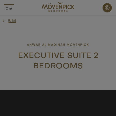
跳
至
菜单
主
返回
要
内
容
ANWAR AL MADINAH MÖVENPICK
EXECUTIVE SUITE 2
BEDROOMS