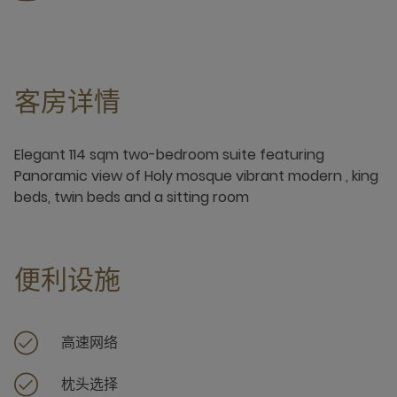
客房详情
Elegant 114 sqm two-bedroom suite featuring
Panoramic view of Holy mosque vibrant modern , king
beds, twin beds and a sitting room
便利设施
高速网络
枕头选择