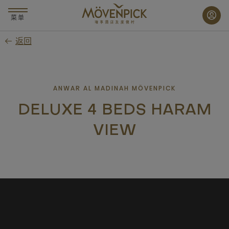
跳
至
菜单
主
返回
要
内
容
ANWAR AL MADINAH MÖVENPICK
DELUXE 4 BEDS HARAM
VIEW