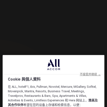
不接受并继续 →
Cookie 與個人資料
在 ALL, hotelF1, ibis, Pullman, Novotel, Mercure, MGallery, Sofitel,
Movenpick, Mantra, Resorts, Business Travel, Meetings,
Travelpros, Restaurants & Bars, Spa, Apartments & Villas,
Activities & Events, Limitless Experiences 和 Hera 网站上，
雅高及
其合作伙伴
希望在您的设备上存储和检索信息，以便：