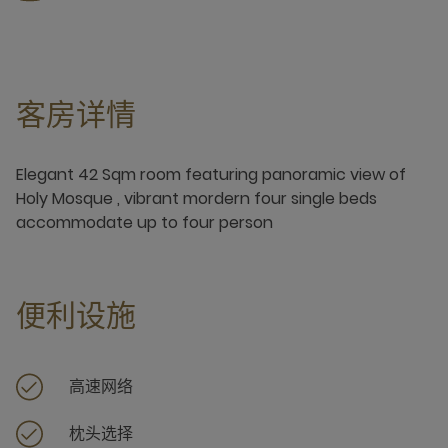
客房详情
Elegant 42 Sqm room featuring panoramic view of
Holy Mosque , vibrant mordern four single beds
accommodate up to four person
便利设施
高速网络
枕头选择