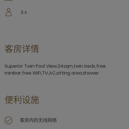
3 x
客房详情
Superior Twin Pool View,34sqm,twin beds,free
minibar,free WiFi,TV,AC,sitting area,shower
便利设施
客房内的无线网络