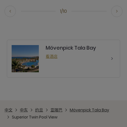
1/10
Mövenpick Tala Bay
看酒店
中文
中东
约旦
亚喀巴
Mövenpick Tala Bay
Superior Twin Pool View