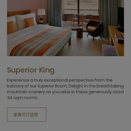
Superior King
Experience a truly exceptional perspective from the
A
balcony of our Superior Room. Delight in the breathtaking
t
mountain scenery as you relax in these generously sized
m
34 sqm rooms.
i
a
查看可订选项