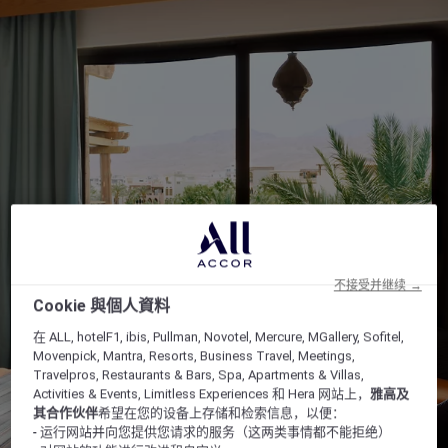
不接受并继续 →
Cookie 與個人資料
在 ALL, hotelF1, ibis, Pullman, Novotel, Mercure, MGallery, Sofitel,
Movenpick, Mantra, Resorts, Business Travel, Meetings,
Travelpros, Restaurants & Bars, Spa, Apartments & Villas,
Activities & Events, Limitless Experiences 和 Hera 网站上，
雅高及
其合作伙伴
希望在您的设备上存储和检索信息，以便：
- 运行网站并向您提供您请求的服务（这两类事情都不能拒绝）