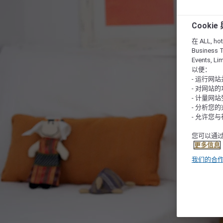
Cooki
在 ALL, hote
Business T
Events, L
以便：
- 运行网
- 对网站
- 计量网
- 分析您
- 允许您
您可以通过
更多信息
我们的合