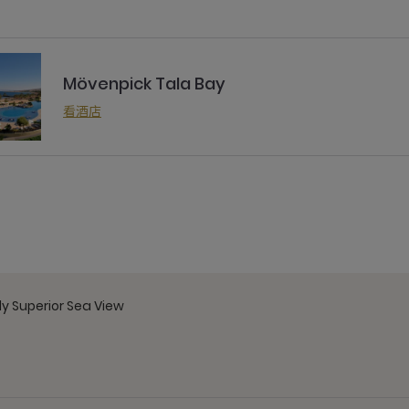
Mövenpick Tala Bay
看酒店
y Superior Sea View