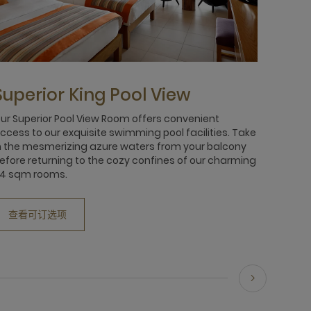
Superior King Pool View
ur Superior Pool View Room offers convenient
ccess to our exquisite swimming pool facilities. Take
n the mesmerizing azure waters from your balcony
efore returning to the cozy confines of our charming
4 sqm rooms.
查看可订选项