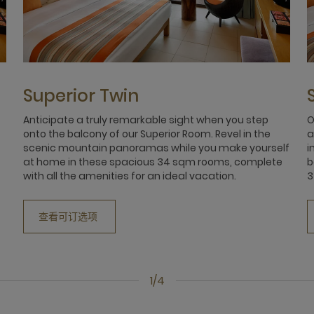
Superior Twin
Anticipate a truly remarkable sight when you step
O
onto the balcony of our Superior Room. Revel in the
a
scenic mountain panoramas while you make yourself
i
at home in these spacious 34 sqm rooms, complete
b
with all the amenities for an ideal vacation.
3
查看可订选项
1/4