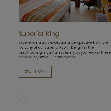
Superior King
Experience a truly exceptional perspective from the
balcony of our Superior Room. Delight in the
breathtaking mountain scenery as you relax in these
generously sized 34 sqm rooms.
查看可订选项