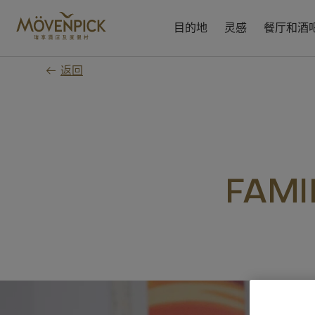
跳
至
目的地
灵感
餐厅和酒
主
要
返回
内
容
FAMI