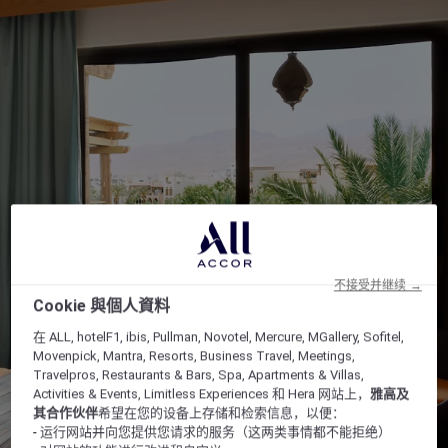
不接受并继续 →
Cookie 與個人資料
在 ALL, hotelF1, ibis, Pullman, Novotel, Mercure, MGallery, Sofitel,
Movenpick, Mantra, Resorts, Business Travel, Meetings,
Travelpros, Restaurants & Bars, Spa, Apartments & Villas,
Activities & Events, Limitless Experiences 和 Hera 网站上，
雅高及
其合作伙伴
希望在您的设备上存储和检索信息，以便：
- 运行网站并向您提供您请求的服务（这两类事情都不能拒绝）