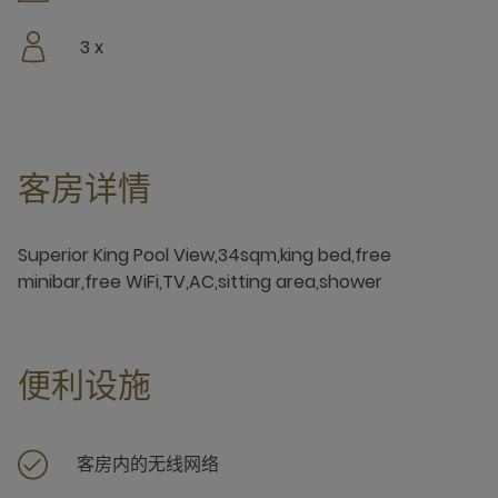
3 x
客房详情
Superior King Pool View,34sqm,king bed,free
minibar,free WiFi,TV,AC,sitting area,shower
便利设施
客房内的无线网络