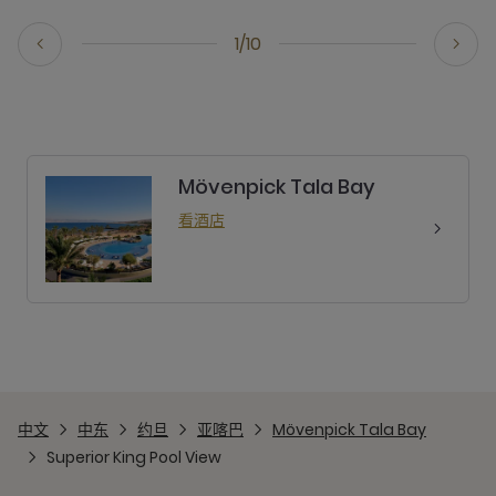
1/10
Mövenpick Tala Bay
看酒店
中文
中东
约旦
亚喀巴
Mövenpick Tala Bay
Superior King Pool View