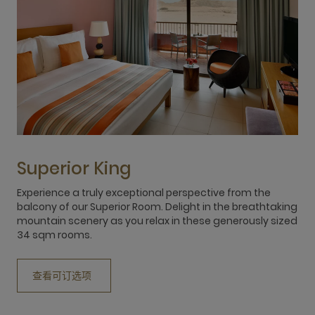
Superior King
Experience a truly exceptional perspective from the
A
balcony of our Superior Room. Delight in the breathtaking
t
mountain scenery as you relax in these generously sized
m
34 sqm rooms.
i
a
查看可订选项