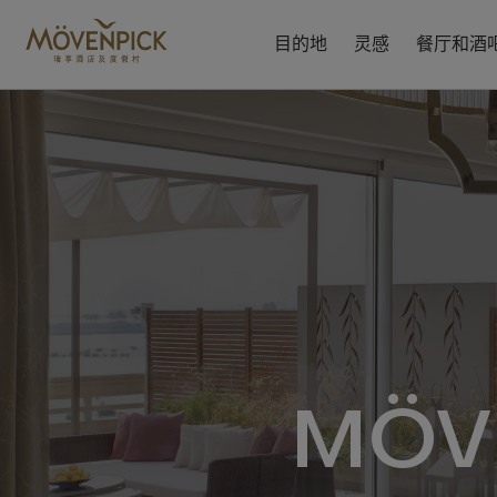
跳
至
目的地
灵感
餐厅和酒
主
要
内
容
MÖV