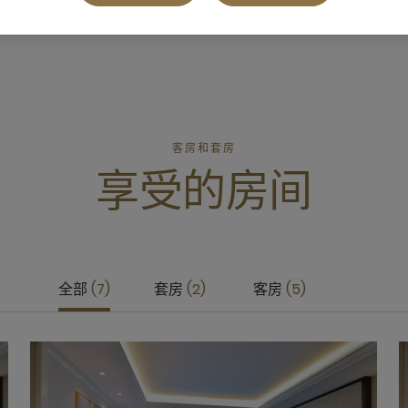
客房和套房
享受的房间
全部
7
套房
2
客房
5