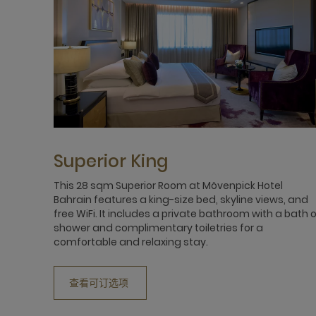
Superior King
This 28 sqm Superior Room at Mövenpick Hotel
Bahrain features a king-size bed, skyline views, and
free WiFi. It includes a private bathroom with a bath o
shower and complimentary toiletries for a
comfortable and relaxing stay.
查看可订选项