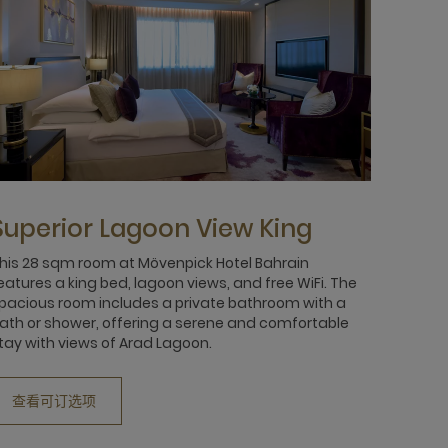
Superior Lagoon View King
his 28 sqm room at Mövenpick Hotel Bahrain
eatures a king bed, lagoon views, and free WiFi. The
pacious room includes a private bathroom with a
ath or shower, offering a serene and comfortable
tay with views of Arad Lagoon.
查看可订选项