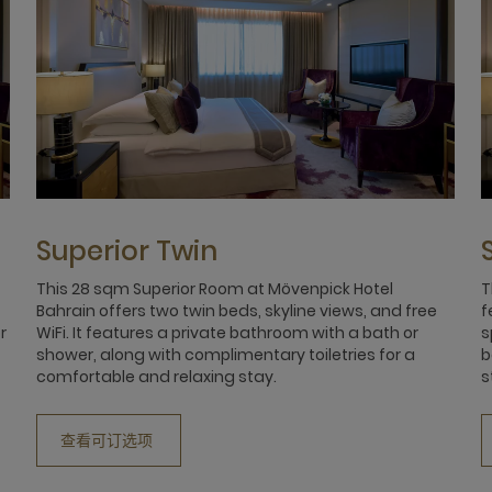
Superior Twin
This 28 sqm Superior Room at Mövenpick Hotel
T
Bahrain offers two twin beds, skyline views, and free
f
r
WiFi. It features a private bathroom with a bath or
s
shower, along with complimentary toiletries for a
b
comfortable and relaxing stay.
s
查看可订选项