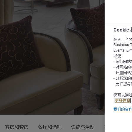
Cooki
在 ALL, hote
Business T
Events, L
以便：
- 运行网
- 对网站
- 计量网
- 分析您
- 允许您
您可以通过
更多信息
我们的合
客房和套房
餐厅和酒吧
设施与活动
实用信息