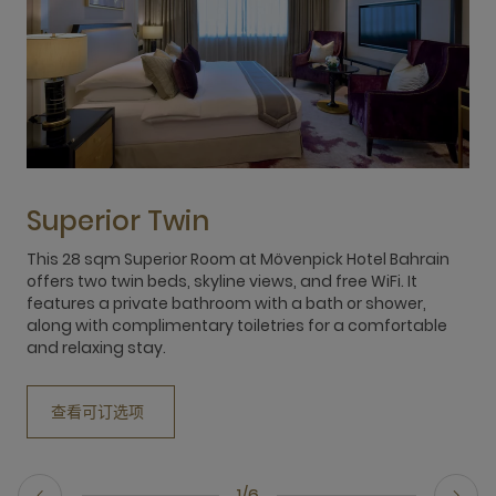
Superior Twin
This 28 sqm Superior Room at Mövenpick Hotel Bahrain
T
offers two twin beds, skyline views, and free WiFi. It
k
features a private bathroom with a bath or shower,
i
along with complimentary toiletries for a comfortable
o
and relaxing stay.
A
查看可订选项
1/6