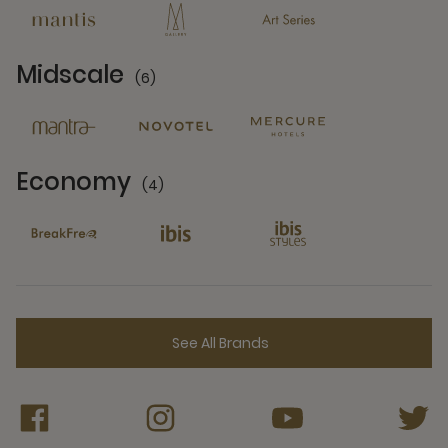
Midscale
(6)
6 Partners
Economy
(4)
4 Partners
See All Brands