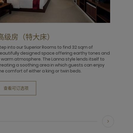
高级房（特大床）
tep into our Superior Rooms to find 32 sqm of
eautifully designed space offering earthy tones and
 warm atmosphere. The Lanna style lends itself to
reating a soothing area in which guests can enjoy
he comfort of either a king or twin beds.
查看可订选项