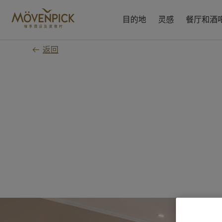
跳
至
目的地
灵感
餐厅和酒
主
要
返回
内
容