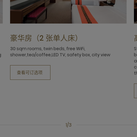
豪华房（2 张单人床）
30 sqm rooms, twin beds, free WiFi,
S
g
shower,tea/coffee,LED TV, safety box, city view
b
a
c
查看可订选项
t
1/3