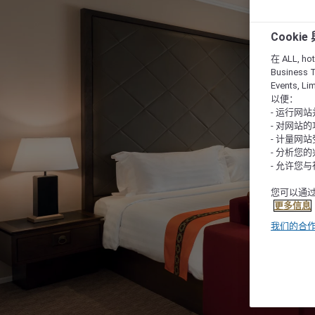
Cooki
在 ALL, hote
Business T
Events, L
以便：
- 运行网
- 对网站
- 计量网
- 分析您
- 允许您
您可以通过
更多信息
我们的合