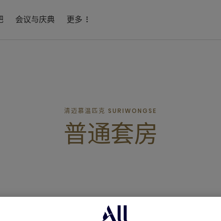
吧
会议与庆典
更多
清迈慕温匹克 SURIWONGSE
普通套房