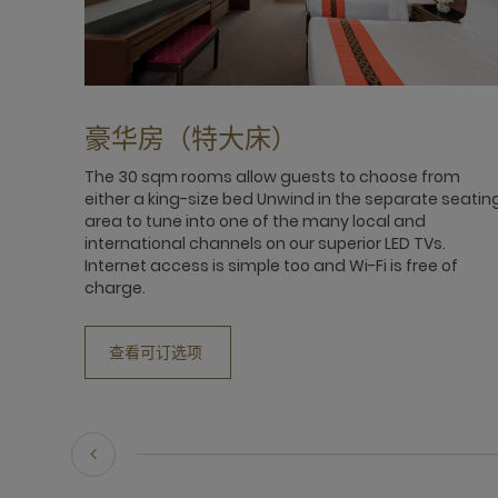
豪华房（特大床）
The 30 sqm rooms allow guests to choose from
either a king-size bed Unwind in the separate seatin
area to tune into one of the many local and
international channels on our superior LED TVs.
Internet access is simple too and Wi-Fi is free of
charge.
查看可订选项